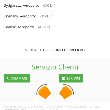
Bydgoszcz, Aeroporto
(302 km)
Szymany, Aeroporto
(359 km)
Gdańsk, Aeroporto
(437 km)
VEDERE TUTTI I PUNTI DI PRELIEVO
Servizio Clienti
CHIAMACI
SCRIVICI
© 2026 RentCars.pl sp. z o.o. | KRS nr 0000447909 | NIP 792-22-88-823 | Contatto: