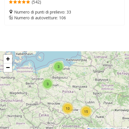
(542)
Numero di punti di prelievo: 33
Numero di autovetture: 106
+
−
3
3
10
15
Leaflet
|
©
OpenStreetMap
contributors