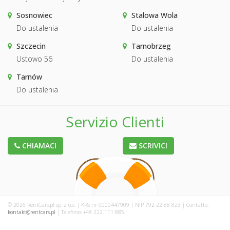
Sosnowiec
Stalowa Wola
Do ustalenia
Do ustalenia
Szczecin
Tarnobrzeg
Ustowo 56
Do ustalenia
Tarnów
Do ustalenia
Servizio Clienti
CHIAMACI
SCRIVICI
© 2026 RentCars.pl sp. z o.o. | KRS nr 0000447909 | NIP 792-22-88-823 | Contatto:
kontakt@rentcars.pl
| Telefono: +48 222 111 885