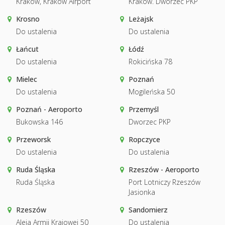
Kraków, Kraków Airport
Kraków. Dworzec PKP
Krosno
Leżajsk
Do ustalenia
Do ustalenia
Łańcut
Łódź
Do ustalenia
Rokicińska 78
Mielec
Poznań
Do ustalenia
Mogileńska 50
Poznań - Aeroporto
Przemyśl
Bukowska 146
Dworzec PKP
Przeworsk
Ropczyce
Do ustalenia
Do ustalenia
Ruda Śląska
Rzeszów - Aeroporto
Ruda Śląska
Port Lotniczy Rzeszów
Jasionka
Rzeszów
Sandomierz
Aleja Armii Krajowej 50
Do ustalenia