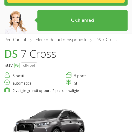
Chiamaci
RentCars.pl
Elenco dei auto disponibili
DS 7 Cross
DS
7 Cross
suv
off-road
5 posti
5 porte
automatica
SI
2 valigie grandi oppure 2 piccole valigie