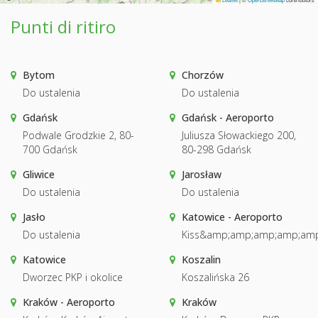
Punti di ritiro
Bytom
Chorzów
Do ustalenia
Do ustalenia
Gdańsk
Gdańsk - Aeroporto
Podwale Grodzkie 2, 80-
Juliusza Słowackiego 200,
700 Gdańsk
80-298 Gdańsk
Gliwice
Jarosław
Do ustalenia
Do ustalenia
Jasło
Katowice - Aeroporto
Do ustalenia
Kiss&amp;amp;amp;amp;amp
Katowice
Koszalin
Dworzec PKP i okolice
Koszalińska 26
Kraków - Aeroporto
Kraków