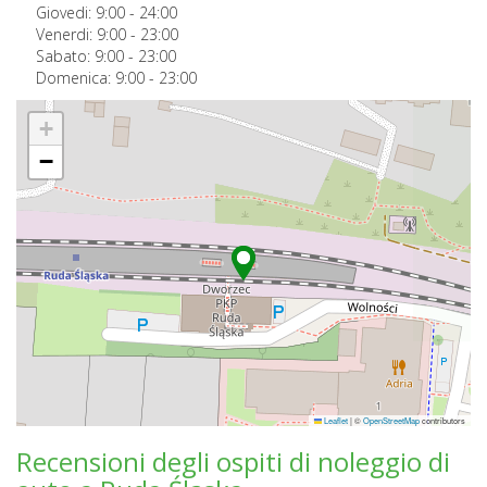
Giovedi:
9:00
-
24:00
Venerdi:
9:00
-
23:00
Sabato:
9:00
-
23:00
Domenica:
9:00
-
23:00
+
−
Leaflet
|
©
OpenStreetMap
contributors
Recensioni degli ospiti di noleggio di