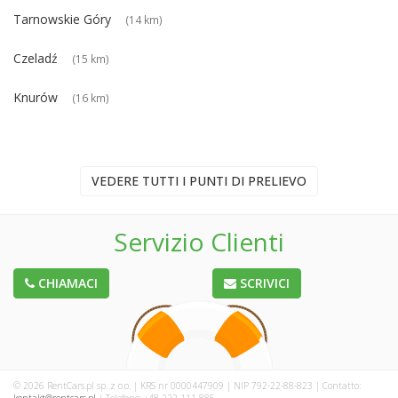
Tarnowskie Góry
(14 km)
Czeladź
(15 km)
Knurów
(16 km)
VEDERE TUTTI I PUNTI DI PRELIEVO
Servizio Clienti
CHIAMACI
SCRIVICI
© 2026 RentCars.pl sp. z o.o. | KRS nr 0000447909 | NIP 792-22-88-823 | Contatto: