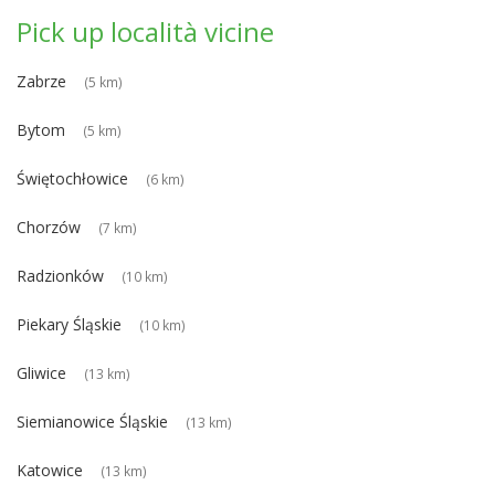
Pick up località vicine
Zabrze
(5 km)
Bytom
(5 km)
Świętochłowice
(6 km)
Chorzów
(7 km)
Radzionków
(10 km)
Piekary Śląskie
(10 km)
Gliwice
(13 km)
Siemianowice Śląskie
(13 km)
Katowice
(13 km)