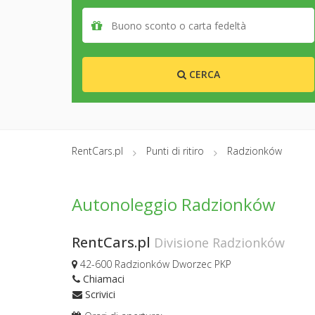
CERCA
RentCars.pl
Punti di ritiro
Radzionków
Autonoleggio Radzionków
RentCars.pl
Divisione Radzionków
42-600 Radzionków Dworzec PKP
Chiamaci
Scrivici