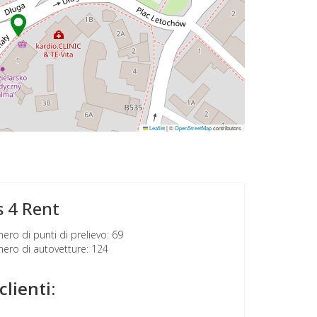
Leaflet
|
©
OpenStreetMap
contributors
s 4 Rent
ro di punti di prelievo: 69
ro di autovetture: 124
clienti: