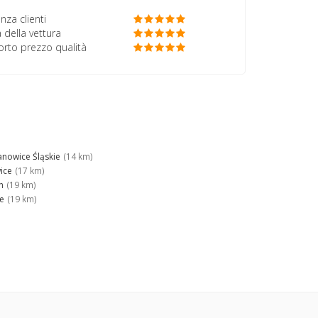
nza clienti
 della vettura
porto prezzo qualità
anowice Śląskie
(14 km)
ice
(17 km)
n
(19 km)
ce
(19 km)