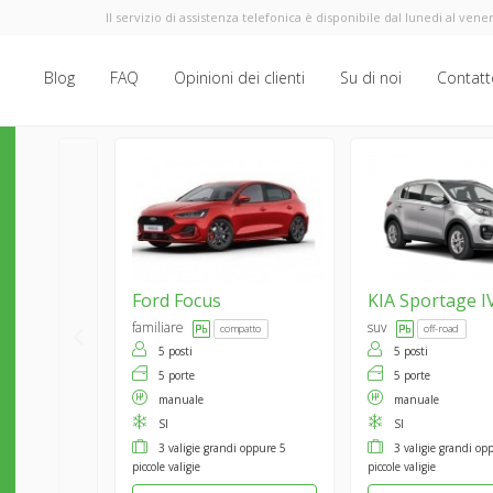
Il servizio di assistenza telefonica è disponibile dal lunedi al vener
Blog
FAQ
Opinioni dei clienti
Su di noi
Contatt
Ford
Focus
KIA
Sportage I
familiare
suv
compatto
off-road
5 posti
5 posti
5 porte
5 porte
manuale
manuale
SI
SI
3 valigie grandi oppure 5
3 valigie grandi op
piccole valigie
piccole valigie