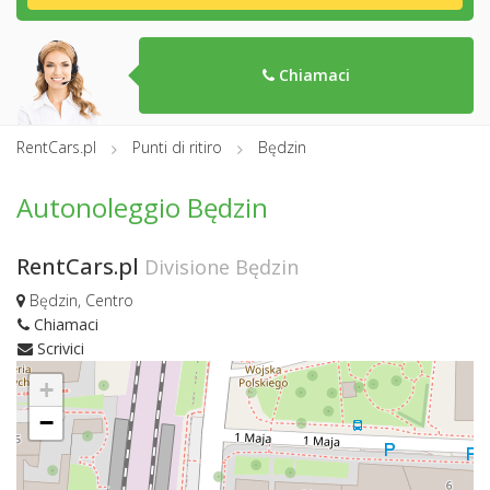
Chiamaci
RentCars.pl
Punti di ritiro
Będzin
Autonoleggio Będzin
RentCars.pl
Divisione Będzin
Będzin, Centro
Chiamaci
Scrivici
+
−