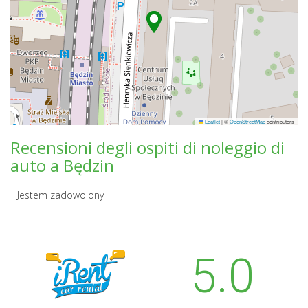
Leaflet
|
©
OpenStreetMap
contributors
Recensioni degli ospiti di noleggio di
auto a Będzin
Jestem zadowolony
5.0