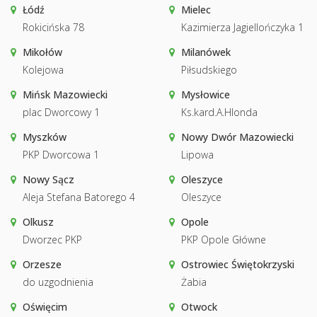
Łódź
Mielec
Rokicińska 78
Kazimierza Jagiellończyka 1
Mikołów
Milanówek
Kolejowa
Piłsudskiego
Mińsk Mazowiecki
Mysłowice
plac Dworcowy 1
Ks.kard.A.Hlonda
Myszków
Nowy Dwór Mazowiecki
PKP Dworcowa 1
Lipowa
Nowy Sącz
Oleszyce
Aleja Stefana Batorego 4
Oleszyce
Olkusz
Opole
Dworzec PKP
PKP Opole Główne
Orzesze
Ostrowiec Świętokrzyski
do uzgodnienia
Żabia
Oświęcim
Otwock