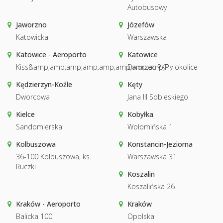
Autobusowy
Jaworzno
Józefów
Katowicka
Warszawska
Katowice - Aeroporto
Katowice
Kiss&amp;amp;amp;amp;amp;amp;amp;amp;Fly
Dworzec PKP i okolice
Kędzierzyn-Koźle
Kęty
Dworcowa
Jana III Sobieskiego
Kielce
Kobyłka
Sandomierska
Wołomińska 1
Kolbuszowa
Konstancin-Jeziorna
36-100 Kolbuszowa, ks.
Warszawska 31
Ruczki
Koszalin
Koszalińska 26
Kraków - Aeroporto
Kraków
Balicka 100
Opolska