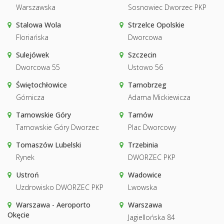
Warszawska
Sosnowiec Dworzec PKP
Stalowa Wola
Strzelce Opolskie
Floriańska
Dworcowa
Sulejówek
Szczecin
Dworcowa 55
Ustowo 56
Świętochłowice
Tarnobrzeg
Górnicza
Adama Mickiewicza
Tarnowskie Góry
Tarnów
Tarnowskie Góry Dworzec
Plac Dworcowy
Tomaszów Lubelski
Trzebinia
Rynek
DWORZEC PKP
Ustroń
Wadowice
Uzdrowisko DWORZEC PKP
Lwowska
Warszawa - Aeroporto
Warszawa
Okęcie
Jagiellońska 84