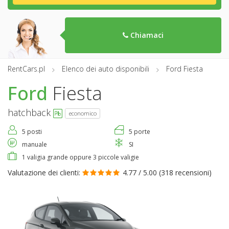
Chiamaci
RentCars.pl
Elenco dei auto disponibili
Ford Fiesta
Ford
Fiesta
hatchback
economico
5 posti
5 porte
manuale
SI
1 valigia grande oppure 3 piccole valigie
Valutazione dei clienti:
4.77 / 5.00 (
318 recensioni
)