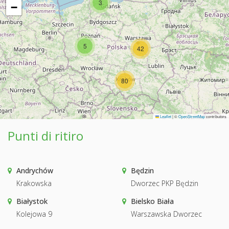
3
−
5
42
80
Leaflet
|
©
OpenStreetMap
contributors
Punti di ritiro
Andrychów
Będzin
Krakowska
Dworzec PKP Będzin
Białystok
Bielsko Biała
Kolejowa 9
Warszawska Dworzec