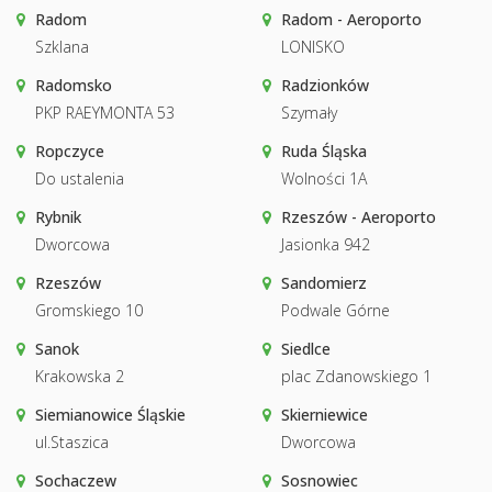
Radom
Radom - Aeroporto
Szklana
LONISKO
Radomsko
Radzionków
PKP RAEYMONTA 53
Szymały
Ropczyce
Ruda Śląska
Do ustalenia
Wolności 1A
Rybnik
Rzeszów - Aeroporto
Dworcowa
Jasionka 942
Rzeszów
Sandomierz
Gromskiego 10
Podwale Górne
Sanok
Siedlce
Krakowska 2
plac Zdanowskiego 1
Siemianowice Śląskie
Skierniewice
ul.Staszica
Dworcowa
Sochaczew
Sosnowiec