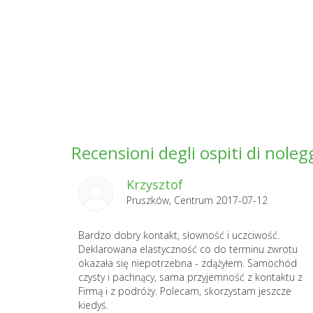
Recensioni degli ospiti di nole
Krzysztof
Pruszków, Centrum 2017-07-12
Bardzo dobry kontakt, słowność i uczciwość.
Deklarowana elastyczność co do terminu zwrotu
okazała się niepotrzebna - zdążyłem. Samochód
czysty i pachnący, sama przyjemność z kontaktu z
Firmą i z podróży. Polecam, skorzystam jeszcze
kiedyś.