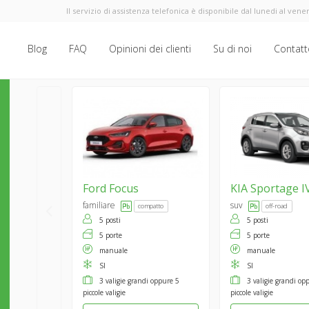
Il servizio di assistenza telefonica è disponibile dal lunedi al vener
Blog
FAQ
Opinioni dei clienti
Su di noi
Contatt
Ford
Focus
KIA
Sportage I
familiare
suv
compatto
off-road
5 posti
5 posti
5 porte
5 porte
manuale
manuale
SI
SI
3 valigie grandi oppure 5
3 valigie grandi op
piccole valigie
piccole valigie