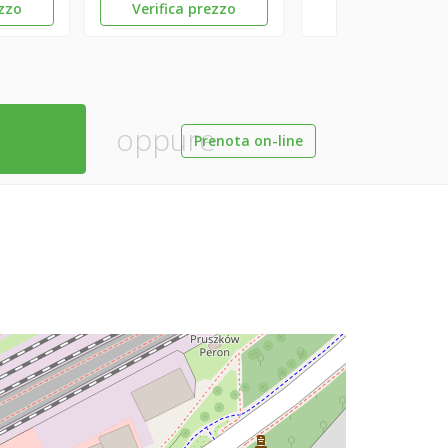
ezzo
Verifica prezzo
oppure
Prenota on-line