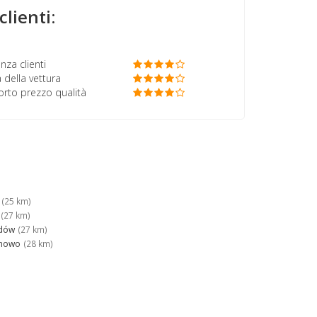
clienti:
nza clienti
 della vettura
porto prezzo qualità
(25 km)
(27 km)
rdów
(27 km)
onowo
(28 km)