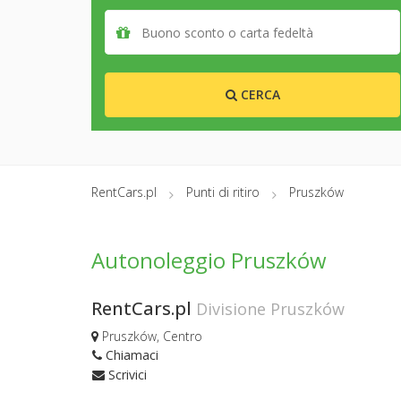
CERCA
RentCars.pl
Punti di ritiro
Pruszków
Autonoleggio Pruszków
RentCars.pl
Divisione Pruszków
Pruszków, Centro
Chiamaci
Scrivici