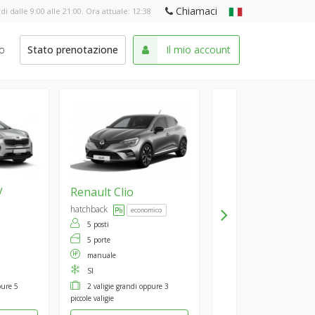
Chiamaci
di dalle 9:00 alle 21:00. Ora attuale:
12:38
o
Stato prenotazione
Il mio account
V
Renault
Clio
hatchback
economico
5 posti
5 porte
manuale
SI
pure 5
2 valigie grandi oppure 3
piccole valigie