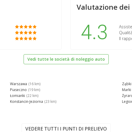
Valutazione dei 
4.3
Assiste
Qualità
Il rap
Vedi tutte le società di noleggio auto
Warszawa
(16 km)
Ząbki
Piaseczno
(19 km)
Marki
Łomianki
(22 km)
Żyra
Konstancin-Jeziorna
(23 km)
Legi
VEDERE TUTTI I PUNTI DI PRELIEVO