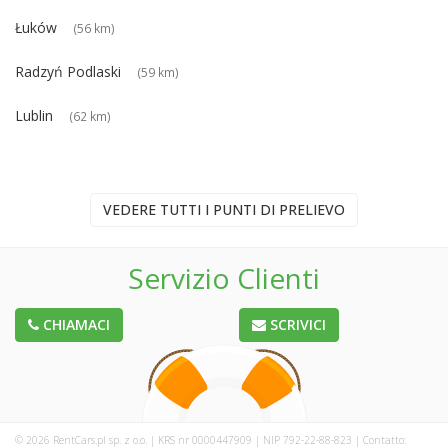
Łuków
(56 km)
Radzyń Podlaski
(59 km)
Lublin
(62 km)
VEDERE TUTTI I PUNTI DI PRELIEVO
Servizio Clienti
CHIAMACI
SCRIVICI
© 2026 RentCars.pl sp. z o.o. | KRS nr 0000447909 | NIP 792-22-88-823 | Contatto: