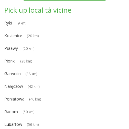
Pick up località vicine
Ryki
(9 km)
Kozienice
(20 km)
Puławy
(20 km)
Pionki
(28 km)
Garwolin
(38 km)
Nałęczów
(42 km)
Poniatowa
(46 km)
Radom
(50 km)
Lubartów
(56 km)