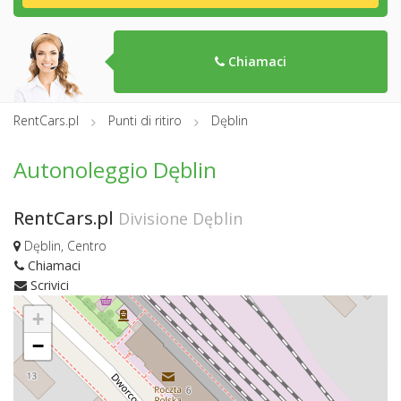
Chiamaci
RentCars.pl
Punti di ritiro
Dęblin
Autonoleggio Dęblin
RentCars.pl
Divisione Dęblin
Dęblin, Centro
Chiamaci
Scrivici
+
−