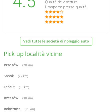
4.5
Qualità della vettura
Il rapporto prezzo qualità
Vedi tutte le società di noleggio auto
Pick up località vicine
Brzozów
(20 km)
Sanok
(29 km)
Łańcut
(30 km)
Rzeszów
(30 km)
Rokietnica
(31 km)