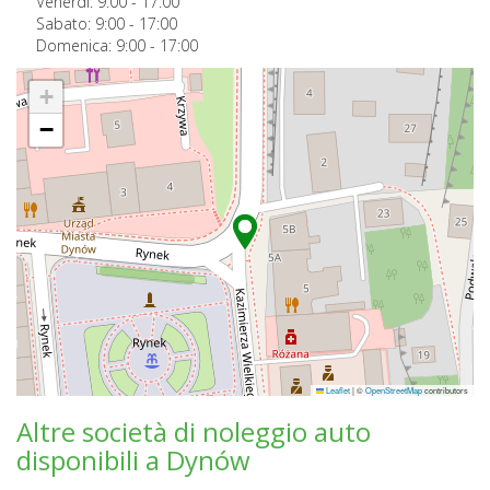
Venerdi:
9:00
-
17:00
Sabato:
9:00
-
17:00
Domenica:
9:00
-
17:00
+
−
Leaflet
|
©
OpenStreetMap
contributors
Altre società di noleggio auto
disponibili a Dynów