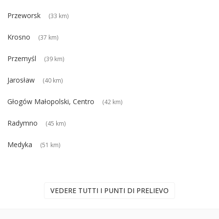
Przeworsk
(33 km)
Krosno
(37 km)
Przemyśl
(39 km)
Jarosław
(40 km)
Głogów Małopolski, Centro
(42 km)
Radymno
(45 km)
Medyka
(51 km)
VEDERE TUTTI I PUNTI DI PRELIEVO