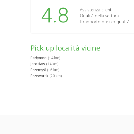
4.8
Assistenza clienti
Qualità della vettura
Il rapporto prezzo qualità
Pick up località vicine
Radymno
(14 km)
Jarosław
(14 km)
Przemyśl
(16 km)
Przeworsk
(20 km)