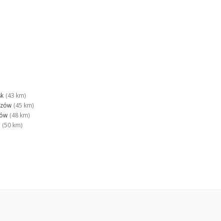
sk
(43 km)
czów
(45 km)
zów
(48 km)
(50 km)