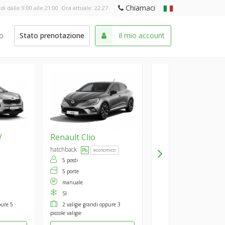
Chiamaci
di dalle 9:00 alle 21:00. Ora attuale:
22:27
o
Stato prenotazione
Il mio account
V
Renault
Clio
hatchback
economico
5 posti
5 porte
manuale
SI
pure 5
2 valigie grandi oppure 3
piccole valigie