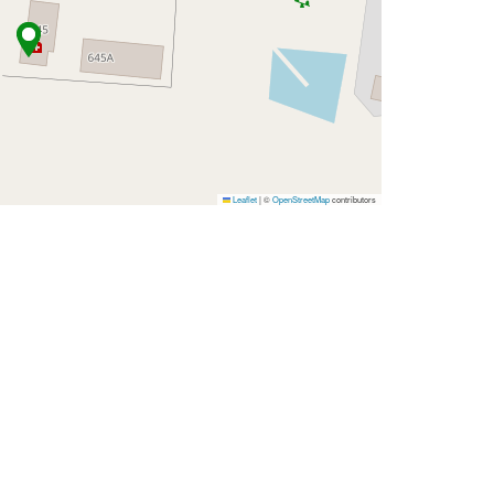
Leaflet
|
©
OpenStreetMap
contributors