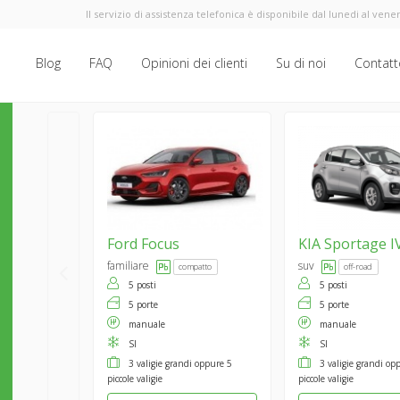
Il servizio di assistenza telefonica è disponibile dal lunedi al vener
Blog
FAQ
Opinioni dei clienti
Su di noi
Contatt
Ford
Focus
KIA
Sportage I
familiare
suv
compatto
off-road
5 posti
5 posti
5 porte
5 porte
manuale
manuale
SI
SI
3 valigie grandi oppure 5
3 valigie grandi op
piccole valigie
piccole valigie