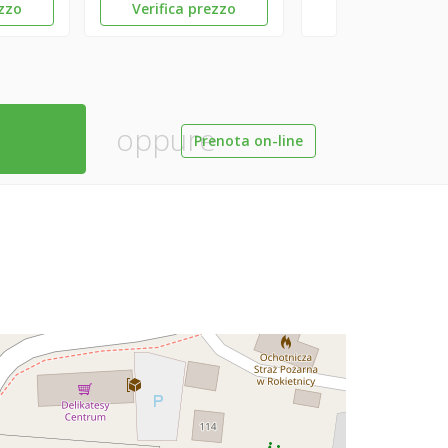
ezzo
Verifica prezzo
oppure
Prenota on-line