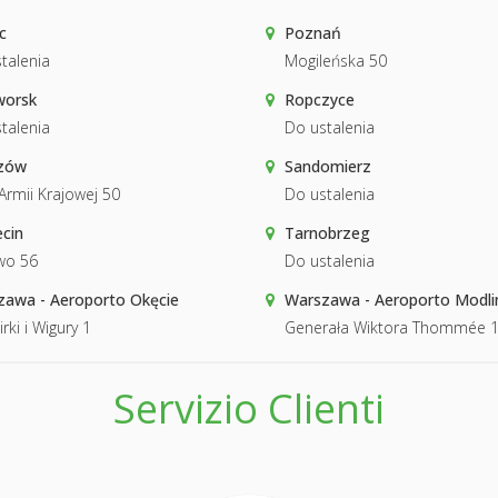
c
Poznań
talenia
Mogileńska 50
worsk
Ropczyce
talenia
Do ustalenia
zów
Sandomierz
 Armii Krajowej 50
Do ustalenia
cin
Tarnobrzeg
wo 56
Do ustalenia
awa - Aeroporto Okęcie
Warszawa - Aeroporto Modli
irki i Wigury 1
Generała Wiktora Thommée 
Servizio Clienti