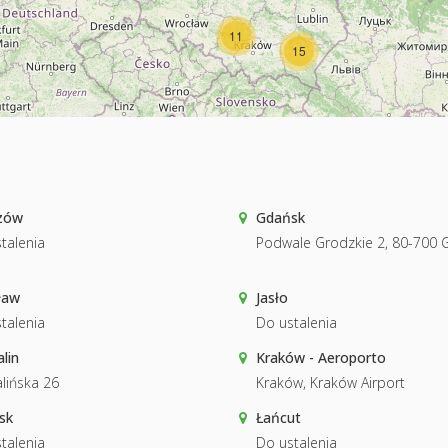
11
15
zów
Gdańsk
talenia
Podwale Grodzkie 2, 80-700 
ław
Jasło
talenia
Do ustalenia
lin
Kraków - Aeroporto
lińska 26
Kraków, Kraków Airport
sk
Łańcut
talenia
Do ustalenia