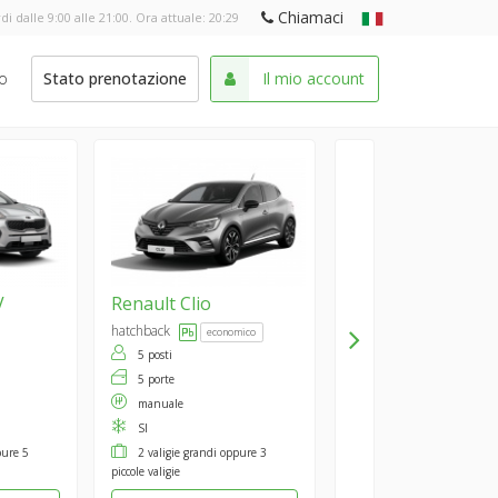
Chiamaci
di dalle 9:00 alle 21:00. Ora attuale:
20:29
o
Stato prenotazione
Il mio account
V
Renault
Clio
hatchback
economico
5 posti
5 porte
manuale
SI
pure 5
2 valigie grandi oppure 3
piccole valigie