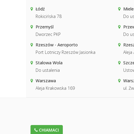
Łódź
Miele
Rokicińska 78
Do us
Przemyśl
Prze
Dworzec PKP
Do us
Rzeszów - Aeroporto
Rzes
Port Lotniczy Rzeszów Jasionka
Aleja
Stalowa Wola
Szcze
Do ustalenia
Usto
Warszawa
Warsz
Aleja Krakowska 169
ul. Żw
CHIAMACI