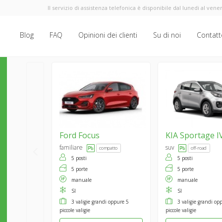
Il servizio di assistenza telefonica è disponibile dal lunedi al vener
Blog
FAQ
Opinioni dei clienti
Su di noi
Contatt
Ford
Focus
KIA
Sportage I
familiare
suv
compatto
off-road
5 posti
5 posti
5 porte
5 porte
manuale
manuale
SI
SI
3 valigie grandi oppure 5
3 valigie grandi op
piccole valigie
piccole valigie