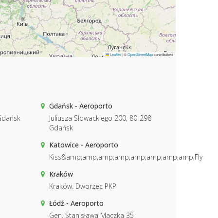
Leaflet
|
©
OpenStreetMap
contributors
Gdańsk - Aeroporto
Gdańsk
Juliusza Słowackiego 200, 80-298
Gdańsk
Katowice - Aeroporto
Kiss&amp;amp;amp;amp;amp;amp;amp;amp;Fly
Kraków
Kraków. Dworzec PKP
Łódź - Aeroporto
Gen. Stanisława Maczka 35