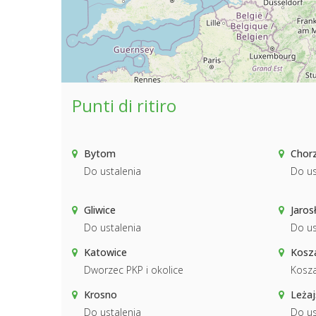
Punti di ritiro
Bytom
Chor
Do ustalenia
Do us
Gliwice
Jaros
Do ustalenia
Do us
Katowice
Kosza
Dworzec PKP i okolice
Kosza
Krosno
Leżaj
Do ustalenia
Do us