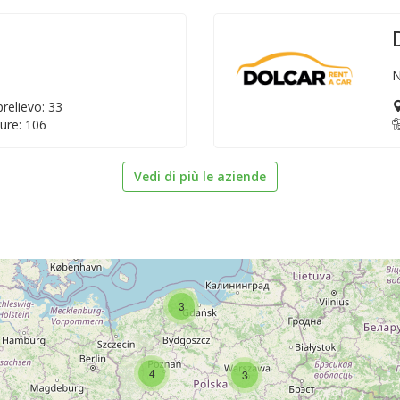
N
relievo: 33
ure: 106
Vedi di più le aziende
3
4
3