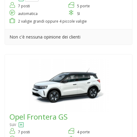
7 posti
5 porte
automatica
SI
2 valigie grandi oppure 4 piccole valigie
Non c'è nessuna opinione dei clienti
Opel
Frontera GS
suv
7 posti
4 porte