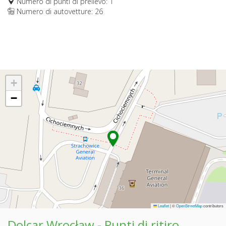
Numero di punti di prelievo: 1
Numero di autovetture: 26
+
−
Leaflet
|
©
OpenStreetMap
contributors
Dolcar Wrocław - Punti di ritiro