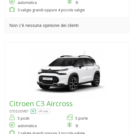
automatica
SI
3 valigie grandi oppure 4 piccole valigie
Non c'è nessuna opinione dei clienti
Citroen
C3 Aircross
crossover
off-road
5 posti
5 porte
automatica
SI
2 valigie grandi oppure 3 piccole valigie