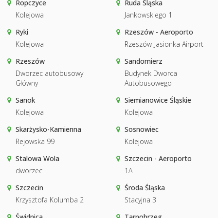
Ropczyce
Ruda Śląska
Kolejowa
Jankowskiego 1
Ryki
Rzeszów - Aeroporto
Kolejowa
Rzeszów-Jasionka Airport
Rzeszów
Sandomierz
Dworzec autobusowy
Budynek Dworca
Główny
Autobusowego
Sanok
Siemianowice Śląskie
Kolejowa
Kolejowa
Skarżysko-Kamienna
Sosnowiec
Rejowska 99
Kolejowa
Stalowa Wola
Szczecin - Aeroporto
dworzec
1A
Szczecin
Środa Śląska
Krzysztofa Kolumba 2
Stacyjna 3
Świdnica
Tarnobrzeg