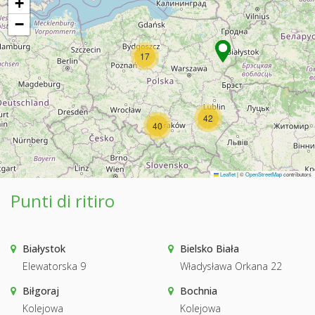
+
−
17
42
40
Leaflet
|
©
OpenStreetMap
contributors
Punti di ritiro
Białystok
Bielsko Biała
Elewatorska 9
Władysława Orkana 22
Biłgoraj
Bochnia
Kolejowa
Kolejowa