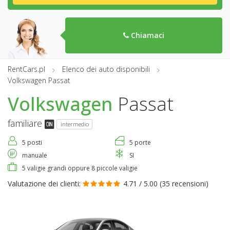
Chiamaci
RentCars.pl
Elenco dei auto disponibili
Volkswagen Passat
Volkswagen
Passat
familiare
intermedio
5 posti
5 porte
manuale
SI
5 valigie grandi oppure 8 piccole valigie
Valutazione dei clienti:
4.71 / 5.00 (
35 recensioni
)