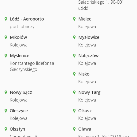
Sałacińskiego 1, 90-001
Łódź
Łódź - Aeroporto
Mielec
port lotniczy
Kolejowa
Mikołów
Mysłowice
Kolejowa
Kolejowa
Myślenice
Nałęczów
Konstantego Ildefonsa
Kolejowa
Gałczyńskiego
Nisko
Kolejowa
Nowy Sącz
Nowy Targ
Kolejowa
Kolejowa
Oleszyce
Olkusz
Kolejowa
Kolejowa
Olsztyn
Oława
Cementowa 3
Kolejowa 1, 55-200 Oława