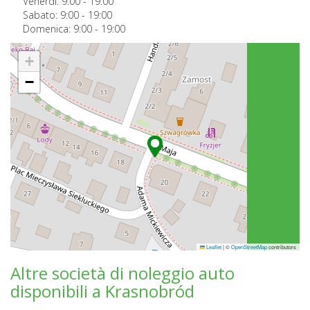
Venerdi:
9:00
-
19:00
Sabato:
9:00
-
19:00
Domenica:
9:00
-
19:00
+
−
Leaflet
|
©
OpenStreetMap
contributors
Altre società di noleggio auto
disponibili a Krasnobród