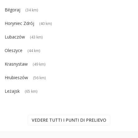
Biłgoraj
(34 km)
Horyniec Zdrój
(40 km)
Lubaczów
(43 km)
Oleszyce
(44 km)
Krasnystaw
(49 km)
Hrubieszów
(56 km)
Leżajsk
(65 km)
VEDERE TUTTI I PUNTI DI PRELIEVO