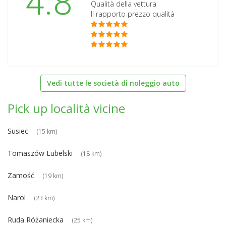
4.8
Qualità della vettura
Il rapporto prezzo qualità
Vedi tutte le società di noleggio auto
Pick up località vicine
Susiec
(15 km)
Tomaszów Lubelski
(18 km)
Zamość
(19 km)
Narol
(23 km)
Ruda Różaniecka
(25 km)