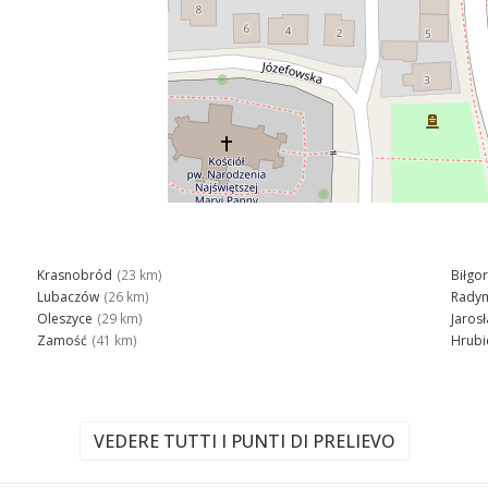
Krasnobród
(23 km)
Biłgor
Lubaczów
(26 km)
Rady
Oleszyce
(29 km)
Jaros
Zamość
(41 km)
Hrubi
VEDERE TUTTI I PUNTI DI PRELIEVO