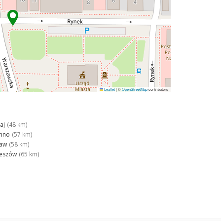
Leaflet
|
©
OpenStreetMap
contributors
aj
(48 km)
mno
(57 km)
ław
(58 km)
eszów
(65 km)