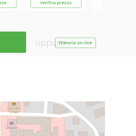
ezzo
Verifica prezzo
oppure
Prenota on-line