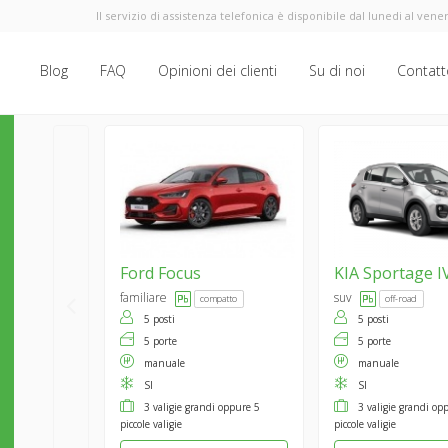
Il servizio di assistenza telefonica è disponibile dal lunedi al vener
Blog
FAQ
Opinioni dei clienti
Su di noi
Contatt
Ford
Focus
KIA
Sportage I
familiare
suv
compatto
off-road
5 posti
5 posti
5 porte
5 porte
manuale
manuale
SI
SI
3 valigie grandi oppure 5
3 valigie grandi op
piccole valigie
piccole valigie