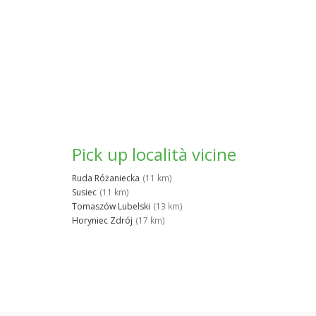
Pick up località vicine
Ruda Różaniecka
(11 km)
Susiec
(11 km)
Tomaszów Lubelski
(13 km)
Horyniec Zdrój
(17 km)