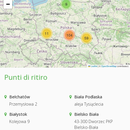
−
9
11
104
59
Leaflet
|
©
OpenStreetMap
contributors
Punti di ritiro
Bełchatów
Biała Podlaska
Przemysłowa 2
aleja Tysiąclecia
Białystok
Bielsko Biała
Kolejowa 9
43-300 Dworzec PKP
Bielsko-Biała