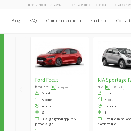
Il servizio di assistenza telefonica è disponibile dal lunedi al vener
Blog
FAQ
Opinioni dei clienti
Su di noi
Contatt
Ford
Focus
KIA
Sportage I
familiare
suv
compatto
off-road
5 posti
5 posti
5 porte
5 porte
manuale
manuale
SI
SI
3 valigie grandi oppure 5
3 valigie grandi op
piccole valigie
piccole valigie