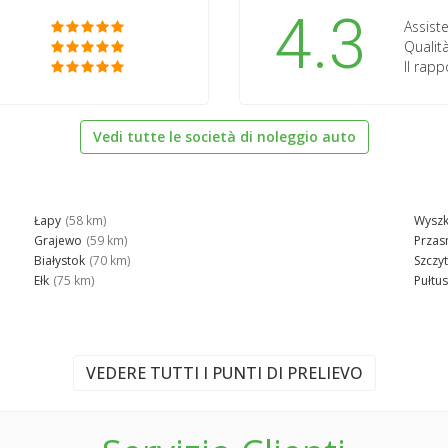
4.3
Assiste
Qualità
Il rap
Vedi tutte le società di noleggio auto
Łapy
(58 km)
Wysz
Grajewo
(59 km)
Przas
Białystok
(70 km)
Szczy
Ełk
(75 km)
Pułtu
VEDERE TUTTI I PUNTI DI PRELIEVO