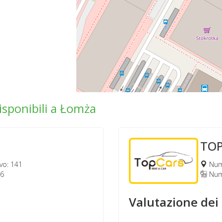
isponibili a Łomża
TO
vo: 141
Nume
76
Nume
Valutazione dei 