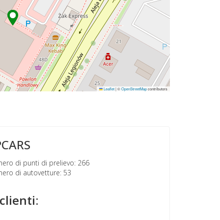
Leaflet
|
©
OpenStreetMap
contributors
PCARS
ro di punti di prelievo: 266
ro di autovetture: 53
clienti: