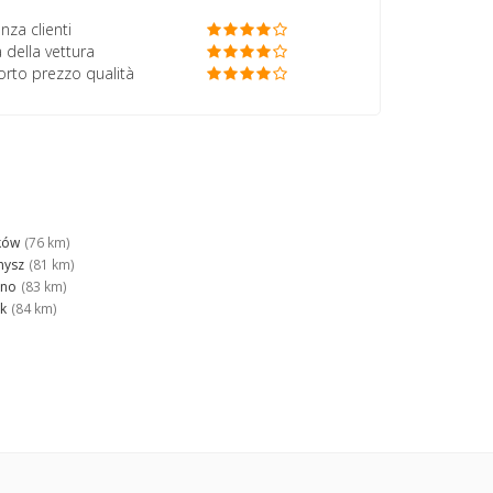
nza clienti
 della vettura
porto prezzo qualità
ków
(76 km)
nysz
(81 km)
tno
(83 km)
sk
(84 km)