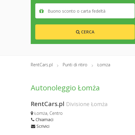
CERCA
RentCars.pl
Punti di ritiro
Łomża
Autonoleggio Łomża
RentCars.pl
Divisione Łomża
Łomża, Centro
Chiamaci
Scrivici