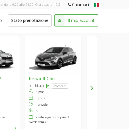
Chiamaci
di dalle 9:00 alle 21:00. Ora attuale:
19:21
o
Stato prenotazione
Il mio account
V
Renault
Clio
hatchback
economico
5 posti
5 porte
manuale
SI
pure 5
2 valigie grandi oppure 3
piccole valigie