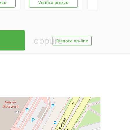
ezzo
Verifica prezzo
oppure
Prenota on-line