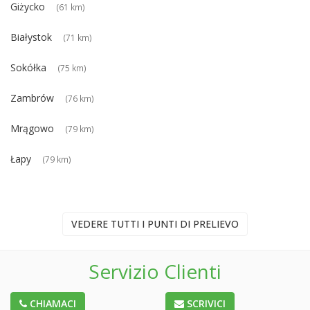
Giżycko
(61 km)
Białystok
(71 km)
Sokółka
(75 km)
Zambrów
(76 km)
Mrągowo
(79 km)
Łapy
(79 km)
VEDERE TUTTI I PUNTI DI PRELIEVO
Servizio Clienti
CHIAMACI
SCRIVICI