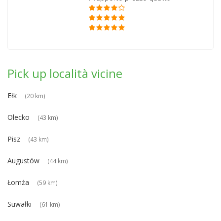
Pick up località vicine
Ełk
(20 km)
Olecko
(43 km)
Pisz
(43 km)
Augustów
(44 km)
Łomża
(59 km)
Suwałki
(61 km)