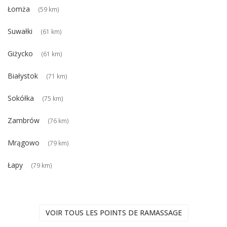
Łomża
(59 km)
Suwałki
(61 km)
Giżycko
(61 km)
Białystok
(71 km)
Sokółka
(75 km)
Zambrów
(76 km)
Mrągowo
(79 km)
Łapy
(79 km)
VOIR TOUS LES POINTS DE RAMASSAGE