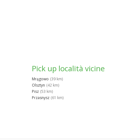
Pick up località vicine
Mrągowo
(39 km)
Olsztyn
(42 km)
Pisz
(53 km)
Przasnysz
(61 km)