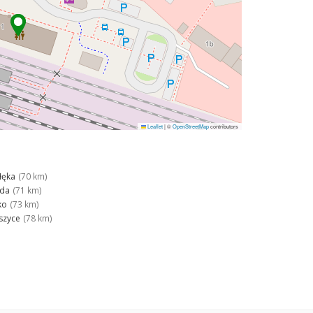
Leaflet
|
©
OpenStreetMap
contributors
łęka
(70 km)
óda
(71 km)
ko
(73 km)
szyce
(78 km)