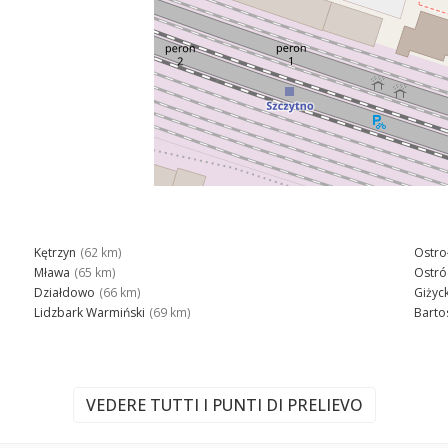
Kętrzyn
(62 km)
Ostro
Mława
(65 km)
Ostr
Działdowo
(66 km)
Giżyc
Lidzbark Warmiński
(69 km)
Barto
VEDERE TUTTI I PUNTI DI PRELIEVO