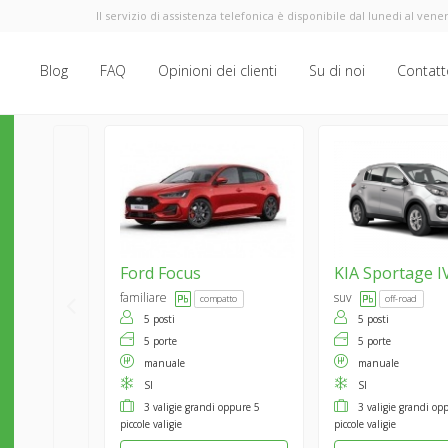
Il servizio di assistenza telefonica è disponibile dal lunedi al vener
Blog
FAQ
Opinioni dei clienti
Su di noi
Contatt
Ford
Focus
KIA
Sportage I
familiare
suv
compatto
off-road
5 posti
5 posti
5 porte
5 porte
manuale
manuale
SI
SI
3 valigie grandi oppure 5
3 valigie grandi op
piccole valigie
piccole valigie