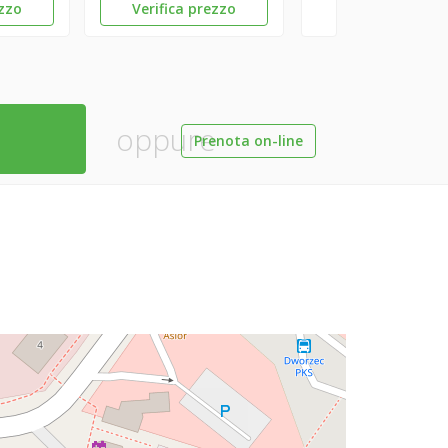
ezzo
Verifica prezzo
oppure
Prenota on-line