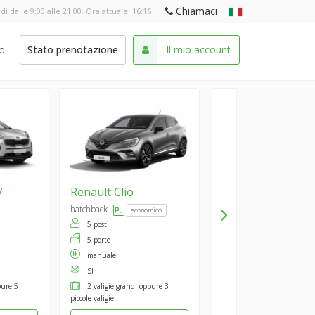
Chiamaci
di dalle 9:00 alle 21:00. Ora attuale:
16:16
o
Stato prenotazione
Il mio account
V
Renault
Clio
hatchback
economico
5 posti
5 porte
manuale
SI
pure 5
2 valigie grandi oppure 3
piccole valigie