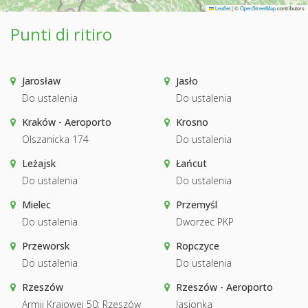
Leaflet
|
©
OpenStreetMap
contributors
Punti di ritiro
Jarosław
Jasło
Do ustalenia
Do ustalenia
Kraków - Aeroporto
Krosno
Olszanicka 174
Do ustalenia
Leżajsk
Łańcut
Do ustalenia
Do ustalenia
Mielec
Przemyśl
Do ustalenia
Dworzec PKP
Przeworsk
Ropczyce
Do ustalenia
Do ustalenia
Rzeszów
Rzeszów - Aeroporto
Armii Krajowej 50; Rzeszów
Jasionka