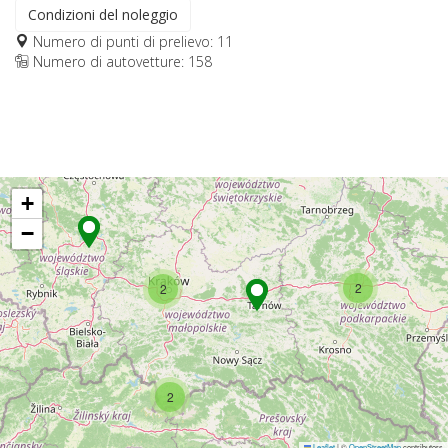
Condizioni del noleggio
Numero di punti di prelievo: 11
Numero di autovetture: 158
+
−
2
2
2
Leaflet
|
©
OpenStreetMap
contributors