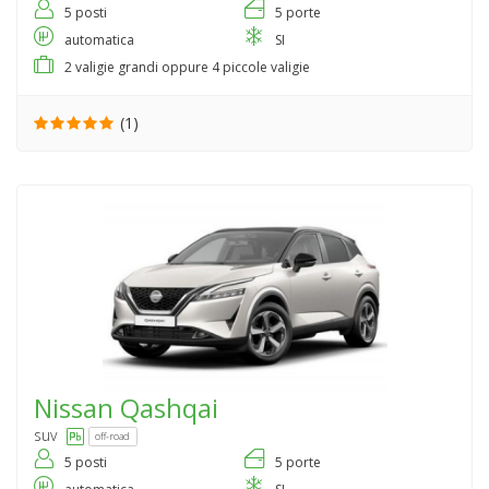
5 posti
5 porte
automatica
SI
2 valigie grandi oppure 4 piccole valigie
(1)
Nissan
Qashqai
suv
off-road
5 posti
5 porte