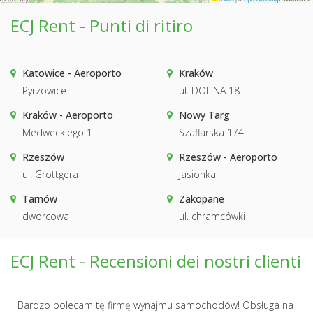
ECJ Rent - Punti di ritiro
Katowice - Aeroporto
Kraków
Pyrzowice
ul. DOLINA 18
Kraków - Aeroporto
Nowy Targ
Medweckiego 1
Szaflarska 174
Rzeszów
Rzeszów - Aeroporto
ul. Grottgera
Jasionka
Tarnów
Zakopane
dworcowa
ul. chramcówki
ECJ Rent - Recensioni dei nostri clienti
Bardzo polecam tę firmę wynajmu samochodów! Obsługa na