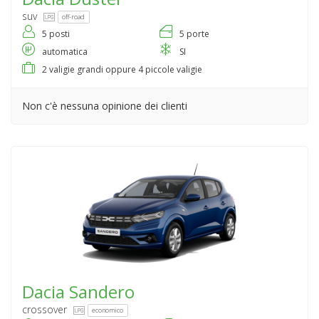
suv
off-road
5 posti
5 porte
automatica
SI
2 valigie grandi oppure 4 piccole valigie
Non c'è nessuna opinione dei clienti
Dacia
Sandero
crossover
economico