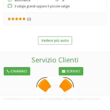
automatica
SI
3 valigie grandi oppure 5 piccole valigie
(2)
Vedere più auto
Servizio Clienti
CHIAMACI
SCRIVICI
© 2026 RentCars.pl sp. z o.o. | KRS nr 0000447909 | NIP 792-22-88-823 | Contatto:
kontakt@rentcars.pl
| Telefono: +48 222 111 885