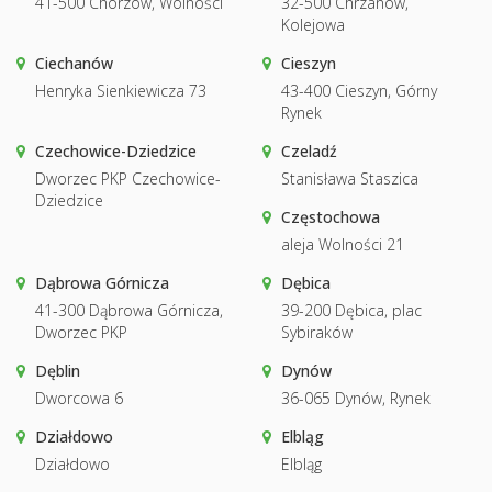
41-500 Chorzów, Wolności
32-500 Chrzanów,
Kolejowa
Ciechanów
Cieszyn
Henryka Sienkiewicza 73
43-400 Cieszyn, Górny
Rynek
Czechowice-Dziedzice
Czeladź
Dworzec PKP Czechowice-
Stanisława Staszica
Dziedzice
Częstochowa
aleja Wolności 21
Dąbrowa Górnicza
Dębica
41-300 Dąbrowa Górnicza,
39-200 Dębica, plac
Dworzec PKP
Sybiraków
Dęblin
Dynów
Dworcowa 6
36-065 Dynów, Rynek
Działdowo
Elbląg
Działdowo
Elbląg