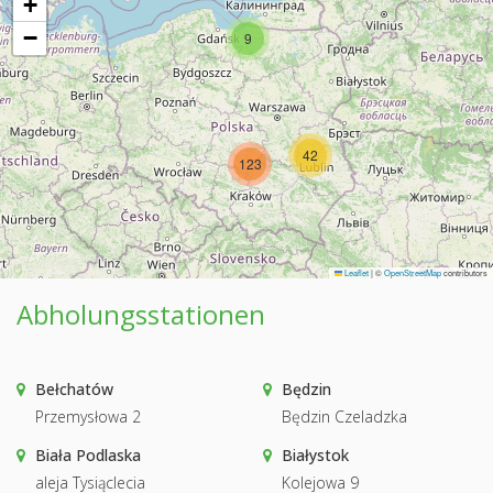
+
−
9
42
123
Leaflet
|
©
OpenStreetMap
contributors
Abholungsstationen
Bełchatów
Będzin
Przemysłowa 2
Będzin Czeladzka
Biała Podlaska
Białystok
aleja Tysiąclecia
Kolejowa 9