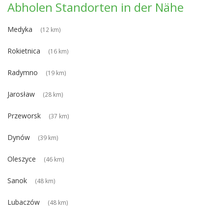
Abholen Standorten in der Nähe
Medyka
(12 km)
Rokietnica
(16 km)
Radymno
(19 km)
Jarosław
(28 km)
Przeworsk
(37 km)
Dynów
(39 km)
Oleszyce
(46 km)
Sanok
(48 km)
Lubaczów
(48 km)