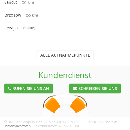
Łańcut
(51 km)
Brzozów
(55 km)
Leżajsk
(59 km)
ALLE AUFNAHMEPUNKTE
Kundendienst
RUFEN SIE UNS AN
SCHREIBEN SIE UNS
© 2026 RentCars.pl sp. z o.o. | KRS nr 0000447909 | NIP 792-22-88-823 | Kontakt:
kontakt@rentcars.pl
| Telefonnummer: +48 222 111 885