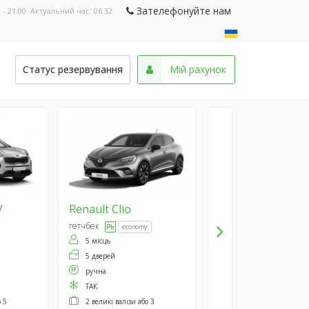
Зателефонуйте нам
 - 21:00. Актуальний час:
06:32
и
Статус резервування
Мій рахунок
V
Renault
Clio
гетчбек
economy
5 місць
5 дверей
ручна
ТАК
о 5
2 великі валізи або 3