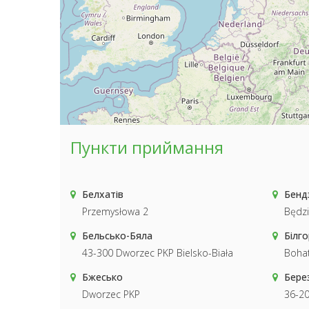
Пункти приймання
Белхатів
Бенд
Przemysłowa 2
Będzi
Бельсько-Бяла
Білг
43-300 Dworzec PKP Bielsko-Biała
Boha
Бжесько
Берез
Dworzec PKP
36-20