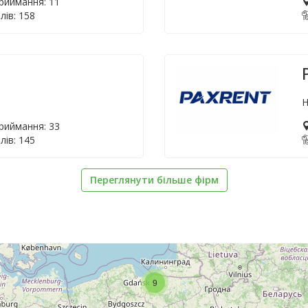
приймання: 11
лів: 158
Н
приймання: 33
лів: 145
Переглянути більше фірм
9