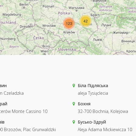
42
123
зин
Біла Підляська
n Czeladzka
aleja Tysiąclecia
орай
Бохня
terów Monte Cassino 10
32-700 Bochnia, Kolejowa
ів
Бусько-Здруй
0 Brzozów, Plac Grunwaldzki
Aleja Adama Mickiewicza 10