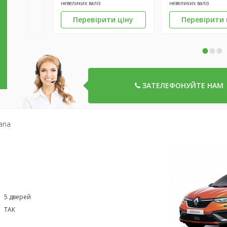
невеликих валіз
невеликих валіз
Перевірити ціну
Перевірити 
•
•
•
ЗАТЕЛЕФОНУЙТЕ НАМ
kana
5 дверей
ТАК