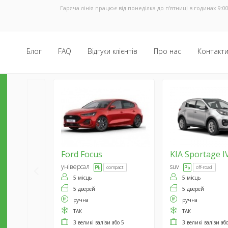
Гаряча лінія працює від понеділка до п'ятниці в годинах 9:00
Блог
FAQ
Відгуки клієнтів
Про нас
Контакт
Ford
Focus
KIA
Sportage I
універсал
suv
compact
off-road
5 місць
5 місць
5 дверей
5 дверей
ручна
ручна
ТАК
ТАК
3 великі валізи або 5
3 великі валізи аб