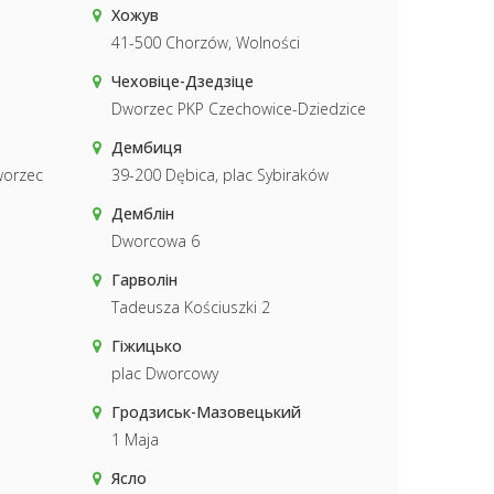
Хожув
41-500 Chorzów, Wolności
Чеховіце-Дзедзіце
Dworzec PKP Czechowice-Dziedzice
Дембиця
worzec
39-200 Dębica, plac Sybiraków
Демблін
Dworcowa 6
Гарволін
Tadeusza Kościuszki 2
Гіжицько
plac Dworcowy
Гродзиськ-Мазовецький
1 Maja
Ясло