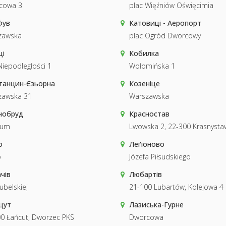
cowa 3
plac Więźniów Oświęcimia
фув
Катовиці - Аеропорт
zawska
plac Ogród Dworcowy
ці
Кобилка
Niepodległości 1
Wołomińska 1
танцин-Єзьорна
Козеніце
zawska 31
Warszawska
нобруд
Красностав
rum
Lwowska 2, 22-300 Krasnysta
о
Леґіоново
o
Józefa Piłsudskiego
чів
Любартів
ubelskiej
21-100 Lubartów, Kolejowa 4
цут
Лазиська-Гурне
0 Łańcut, Dworzec PKS
Dworcowa