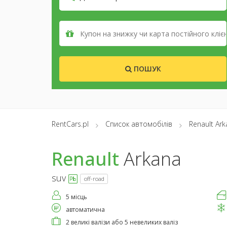
ПОШУК
RentCars.pl
Список автомобілів
Renault Ar
Renault
Arkana
suv
off-road
5 місць
автоматична
2 великі валізи або 5 невеликих валіз