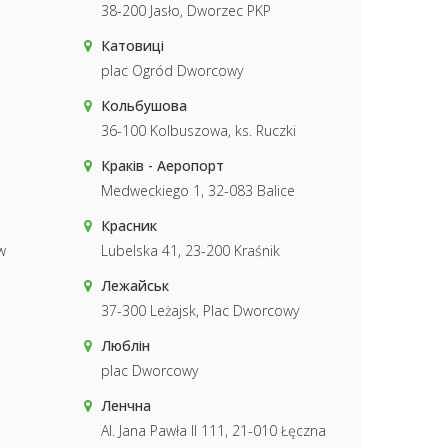
38-200 Jasło, Dworzec PKP
Катовиці
plac Ogród Dworcowy
Кольбушова
36-100 Kolbuszowa, ks. Ruczki
Краків - Аеропорт
Medweckiego 1, 32-083 Balice
Красник
w
Lubelska 41, 23-200 Kraśnik
Лежайськ
37-300 Leżajsk, Plac Dworcowy
Люблін
plac Dworcowy
Ленчна
Al. Jana Pawła II 111, 21-010 Łęczna