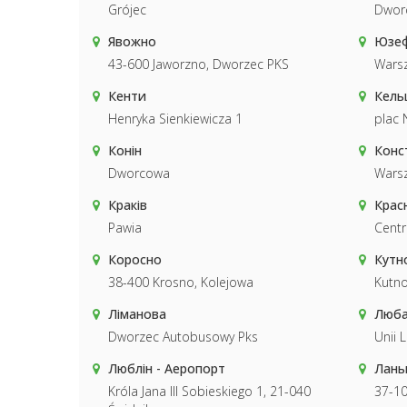
Grójec
Dwor
Явожно
Юзе
43-600 Jaworzno, Dworzec PKS
Wars
Кенти
Кель
Henryka Sienkiewicza 1
plac 
Конін
Конс
Dworcowa
Wars
Краків
Крас
Pawia
Cent
Коросно
Кутн
38-400 Krosno, Kolejowa
Kutn
Ліманова
Люба
Dworzec Autobusowy Pks
Unii L
Люблін - Аеропорт
Лань
Króla Jana III Sobieskiego 1, 21-040
37-10