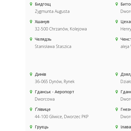
Бидгощ
Бито
Zygmunta Augusta
Dwor
Хшанув
Цеха
32-500 Chrzanów, Kolejowa
Henry
Челядзь
Ченс
Stanisława Staszica
aleja
Динів
Дзял
36-065 Dynów, Rynek
Dzia
Гданськ - Аеропорт
Гдан
Dworcowa
Dwor
Ґлівице
Гнез
44-100 Gliwice, Dworzec PKP
Dwor
Груєць
Ілава