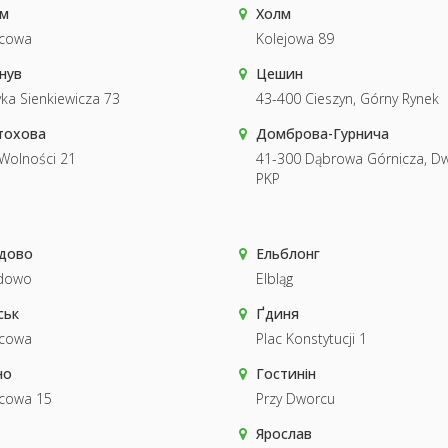
м
Холм
cowa
Kolejowa 89
нув
Цешин
ka Sienkiewicza 73
43-400 Cieszyn, Górny Rynek
тохова
Домброва-Гурнича
 Wolności 21
41-300 Dąbrowa Górnicza, D
PKP
дово
Ельблонг
łdowo
Elbląg
ськ
Ґдиня
cowa
Plac Konstytucji 1
но
Гостинін
cowa 15
Przy Dworcu
Ярослав