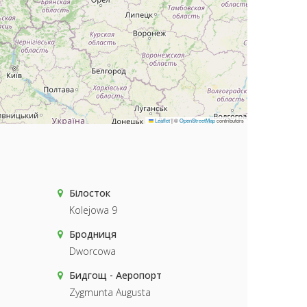
Leaflet
|
©
OpenStreetMap
contributors
Білосток
Kolejowa 9
Бродниця
Dworcowa
Бидгощ - Аеропорт
Zygmunta Augusta