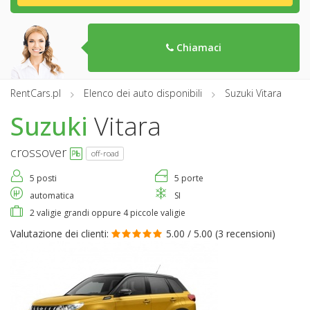
Chiamaci
RentCars.pl
Elenco dei auto disponibili
Suzuki Vitara
Suzuki
Vitara
crossover
off-road
5 posti
5 porte
automatica
SI
2 valigie grandi oppure 4 piccole valigie
Valutazione dei clienti:
5.00 / 5.00 (
3 recensioni
)