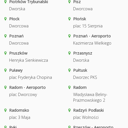
Piotrków Trybunalski
Pisz
Dworska
Dworcowa
Płock
Płońsk
Dworcowa
plac 15 Sierpnia
Poznań
Poznań - Aeroporto
Dworcowa
Kazimierza Wielkiego
Pruszków
Przasnysz
Henryka Sienkiewicza
Dworska
Puławy
Pułtusk
plac Fryderyka Chopina
Dworzec PKS
Radom - Aeroporto
Radom
plac Dworcowy
Władysława Beliny-
Prażmowskiego 2
Radomsko
Radzyń Podlaski
plac 3 Maja
plac Wolności
Ryki
Rzeszów - Aeroporto