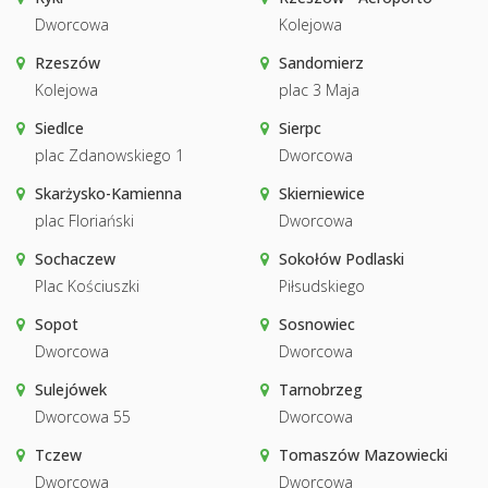
Dworcowa
Kolejowa
Rzeszów
Sandomierz
Kolejowa
plac 3 Maja
Siedlce
Sierpc
plac Zdanowskiego 1
Dworcowa
Skarżysko-Kamienna
Skierniewice
plac Floriański
Dworcowa
Sochaczew
Sokołów Podlaski
Plac Kościuszki
Piłsudskiego
Sopot
Sosnowiec
Dworcowa
Dworcowa
Sulejówek
Tarnobrzeg
Dworcowa 55
Dworcowa
Tczew
Tomaszów Mazowiecki
Dworcowa
Dworcowa