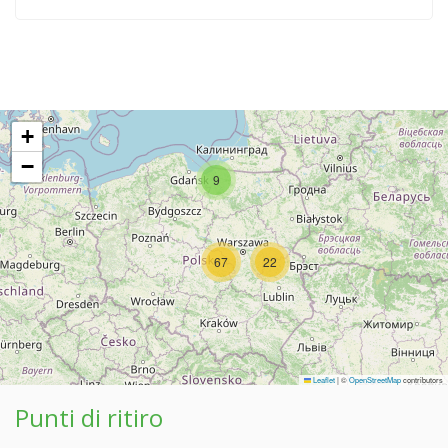
+
−
9
67
22
Leaflet
|
©
OpenStreetMap
contributors
Punti di ritiro