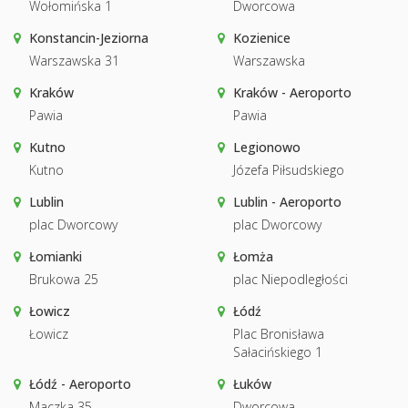
Wołomińska 1
Dworcowa
Konstancin-Jeziorna
Kozienice
Warszawska 31
Warszawska
Kraków
Kraków - Aeroporto
Pawia
Pawia
Kutno
Legionowo
Kutno
Józefa Piłsudskiego
Lublin
Lublin - Aeroporto
plac Dworcowy
plac Dworcowy
Łomianki
Łomża
Brukowa 25
plac Niepodległości
Łowicz
Łódź
Łowicz
Plac Bronisława
Sałacińskiego 1
Łódź - Aeroporto
Łuków
Maczka 35
Dworcowa