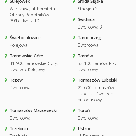
Sulejówek
Środa Śląska
Warszawa, ul. Komitetu
Stacyjna 3
Obrony Robotników
Świdnica
39/budynek 10
Dworcowa 3
Świętochłowice
Tarnobrzeg
Kolejowa
Dworcowa
Tarnowskie Góry
Tarnów
41-900 Tarnowskie Góry,
33-100 Tarnów, Plac
Dworzec Kolejowy
Dworcowy
Tczew
Tomaszów Lubelski
Dworcowa
22-600 Tomaszów
Lubelski, Dworzec
autobusowy
Tomaszów Mazowiecki
Toruń
Dworcowa
Dworcowa
Trzebinia
Ustroń