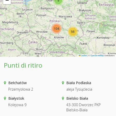
−
9
104
56
Leaflet
|
©
OpenStreetMap
contributors
Punti di ritiro
Bełchatów
Biała Podlaska
Przemysłowa 2
aleja Tysiąclecia
Białystok
Bielsko Biała
Kolejowa 9
43-300 Dworzec PKP
Bielsko-Biała