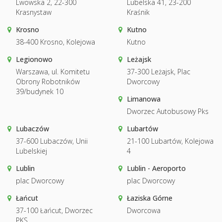
Lwowska 2, 22-300
Lubelska 41, 23-200
Krasnystaw
Kraśnik
Krosno
Kutno
38-400 Krosno, Kolejowa
Kutno
Legionowo
Leżajsk
Warszawa, ul. Komitetu
37-300 Leżajsk, Plac
Obrony Robotników
Dworcowy
39/budynek 10
Limanowa
Dworzec Autobusowy Pks
Lubaczów
Lubartów
37-600 Lubaczów, Unii
21-100 Lubartów, Kolejowa
Lubelskiej
4
Lublin
Lublin - Aeroporto
plac Dworcowy
plac Dworcowy
Łańcut
Łaziska Górne
37-100 Łańcut, Dworzec
Dworcowa
PKS