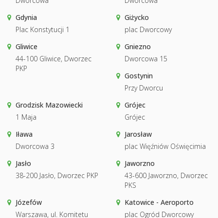
Dworcowa
Dworcowa
Gdynia
Giżycko
Plac Konstytucji 1
plac Dworcowy
Gliwice
Gniezno
44-100 Gliwice, Dworzec
Dworcowa 15
PKP
Gostynin
Przy Dworcu
Grodzisk Mazowiecki
Grójec
1 Maja
Grójec
Iława
Jarosław
Dworcowa 3
plac Więźniów Oświęcimia
Jasło
Jaworzno
38-200 Jasło, Dworzec PKP
43-600 Jaworzno, Dworzec
PKS
Józefów
Katowice - Aeroporto
Warszawa, ul. Komitetu
plac Ogród Dworcowy