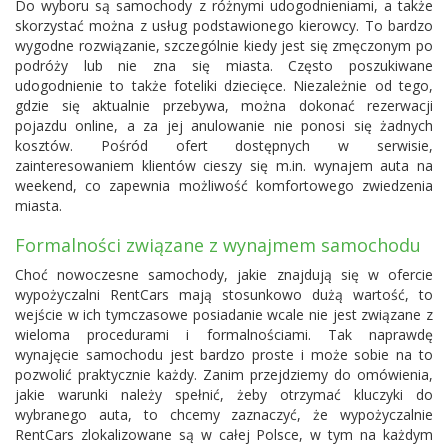
Do wyboru są samochody z różnymi udogodnieniami, a także
skorzystać można z usług podstawionego kierowcy. To bardzo
wygodne rozwiązanie, szczególnie kiedy jest się zmęczonym po
podróży lub nie zna się miasta. Często poszukiwane
udogodnienie to także foteliki dziecięce. Niezależnie od tego,
gdzie się aktualnie przebywa, można dokonać rezerwacji
pojazdu online, a za jej anulowanie nie ponosi się żadnych
kosztów. Pośród ofert dostępnych w serwisie,
zainteresowaniem klientów cieszy się m.in. wynajem auta na
weekend, co zapewnia możliwość komfortowego zwiedzenia
miasta.
Formalności związane z wynajmem samochodu
Choć nowoczesne samochody, jakie znajdują się w ofercie
wypożyczalni RentCars mają stosunkowo dużą wartość, to
wejście w ich tymczasowe posiadanie wcale nie jest związane z
wieloma procedurami i formalnościami. Tak naprawdę
wynajęcie samochodu jest bardzo proste i może sobie na to
pozwolić praktycznie każdy. Zanim przejdziemy do omówienia,
jakie warunki należy spełnić, żeby otrzymać kluczyki do
wybranego auta, to chcemy zaznaczyć, że wypożyczalnie
RentCars zlokalizowane są w całej Polsce, w tym na każdym