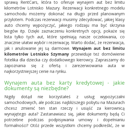
sprawą RentCars, która to oferuje wynajem aut bez limitu
kilometrów Lotnisko Mazury. Rezerwacji konkretnego modelu
samochodu możemy dokonać na długo przed planowanym
przylotem. Podczas rezerwacji musimy zdecydować, jakiej klasy
auto chcemy wypożyczyć, jakiego rodzaju ma być skrzynia
biegów itp. Dzięki zaznaczeniu konkretnych opcji, pokaże się
lista tylko tych aut, które spełniają nasze oczekiwania, co
znacznie ułatwi wybór i rezerwację. Warto dodać, że rezerwacja,
jak i anulowanie jej są darmowe.
Wynajem aut bez limitu
kilometrów Lotnisko Szymany
przewiduje też domówienie
fotelika dla dziecka czy dodatkowego kierowcy. Zapraszamy do
zapoznania się z ofertą i zarezerwowania auta w
najkorzystniejszej cenie na rynku.
Wynajem auta bez karty kredytowej - jakie
dokumenty są niezbędne?
Nigdy dotąd nie korzystałeś z usług wypożyczalni
samochodowych, ale podczas najbliższego pobytu na Mazurach
chcesz zmienić ten stan rzeczy i usiąść za kierownicą
wynajętego auta? Zastanawiasz się, jakie dokumenty będą Ci
potrzebne podczas podpisywania umowy i dopełnianiu
formalności? Otóż przede wszystkim chcemy podkreślić, że w