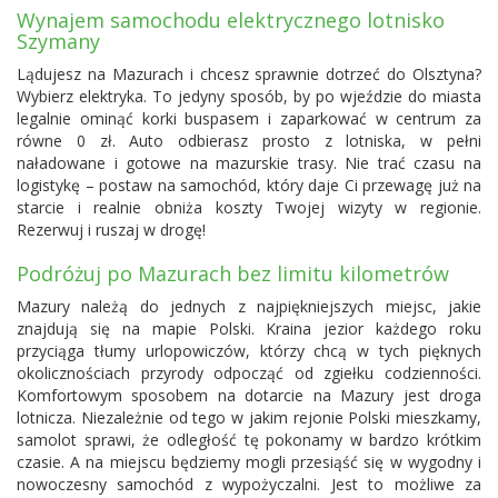
Wynajem samochodu elektrycznego lotnisko
Szymany
Lądujesz na Mazurach i chcesz sprawnie dotrzeć do Olsztyna?
Wybierz elektryka. To jedyny sposób, by po wjeździe do miasta
legalnie ominąć korki buspasem i zaparkować w centrum za
równe 0 zł. Auto odbierasz prosto z lotniska, w pełni
naładowane i gotowe na mazurskie trasy. Nie trać czasu na
logistykę – postaw na samochód, który daje Ci przewagę już na
starcie i realnie obniża koszty Twojej wizyty w regionie.
Rezerwuj i ruszaj w drogę!
Podróżuj po Mazurach bez limitu kilometrów
Mazury należą do jednych z najpiękniejszych miejsc, jakie
znajdują się na mapie Polski. Kraina jezior każdego roku
przyciąga tłumy urlopowiczów, którzy chcą w tych pięknych
okolicznościach przyrody odpocząć od zgiełku codzienności.
Komfortowym sposobem na dotarcie na Mazury jest droga
lotnicza. Niezależnie od tego w jakim rejonie Polski mieszkamy,
samolot sprawi, że odległość tę pokonamy w bardzo krótkim
czasie. A na miejscu będziemy mogli przesiąść się w wygodny i
nowoczesny samochód z wypożyczalni. Jest to możliwe za