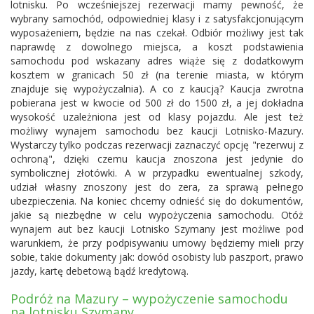
lotnisku. Po wcześniejszej rezerwacji mamy pewność, że
wybrany samochód, odpowiedniej klasy i z satysfakcjonującym
wyposażeniem, będzie na nas czekał. Odbiór możliwy jest tak
naprawdę z dowolnego miejsca, a koszt podstawienia
samochodu pod wskazany adres wiąże się z dodatkowym
kosztem w granicach 50 zł (na terenie miasta, w którym
znajduje się wypożyczalnia). A co z kaucją? Kaucja zwrotna
pobierana jest w kwocie od 500 zł do 1500 zł, a jej dokładna
wysokość uzależniona jest od klasy pojazdu. Ale jest też
możliwy wynajem samochodu bez kaucji Lotnisko-Mazury.
Wystarczy tylko podczas rezerwacji zaznaczyć opcję "rezerwuj z
ochroną", dzięki czemu kaucja znoszona jest jedynie do
symbolicznej złotówki. A w przypadku ewentualnej szkody,
udział własny znoszony jest do zera, za sprawą pełnego
ubezpieczenia. Na koniec chcemy odnieść się do dokumentów,
jakie są niezbędne w celu wypożyczenia samochodu. Otóż
wynajem aut bez kaucji Lotnisko Szymany jest możliwe pod
warunkiem, że przy podpisywaniu umowy będziemy mieli przy
sobie, takie dokumenty jak: dowód osobisty lub paszport, prawo
jazdy, kartę debetową bądź kredytową.
Podróż na Mazury – wypożyczenie samochodu
na lotnisku Szymany