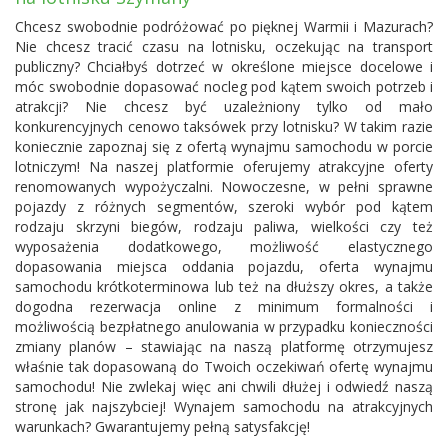
Chcesz swobodnie podróżować po pięknej Warmii i Mazurach?
Nie chcesz tracić czasu na lotnisku, oczekując na transport
publiczny? Chciałbyś dotrzeć w określone miejsce docelowe i
móc swobodnie dopasować nocleg pod kątem swoich potrzeb i
atrakcji? Nie chcesz być uzależniony tylko od mało
konkurencyjnych cenowo taksówek przy lotnisku? W takim razie
koniecznie zapoznaj się z ofertą wynajmu samochodu w porcie
lotniczym! Na naszej platformie oferujemy atrakcyjne oferty
renomowanych wypożyczalni. Nowoczesne, w pełni sprawne
pojazdy z różnych segmentów, szeroki wybór pod kątem
rodzaju skrzyni biegów, rodzaju paliwa, wielkości czy też
wyposażenia dodatkowego, możliwość elastycznego
dopasowania miejsca oddania pojazdu, oferta wynajmu
samochodu krótkoterminowa lub też na dłuższy okres, a także
dogodna rezerwacja online z minimum formalności i
możliwością bezpłatnego anulowania w przypadku konieczności
zmiany planów – stawiając na naszą platformę otrzymujesz
właśnie tak dopasowaną do Twoich oczekiwań ofertę wynajmu
samochodu! Nie zwlekaj więc ani chwili dłużej i odwiedź naszą
stronę jak najszybciej! Wynajem samochodu na atrakcyjnych
warunkach? Gwarantujemy pełną satysfakcję!