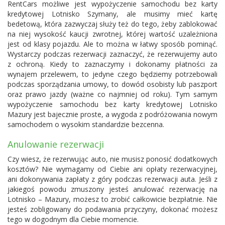
RentCars możliwe jest wypożyczenie samochodu bez karty
kredytowej Lotnisko Szymany, ale musimy mieć kartę
bedetową, która zazwyczaj służy też do tego, żeby zablokować
na niej wysokość kaucji zwrotnej, której wartość uzależniona
jest od klasy pojazdu. Ale to można w łatwy sposób pominąć.
Wystarczy podczas rezerwacji zaznaczyć, że rezerwujemy auto
z ochroną. Kiedy to zaznaczymy i dokonamy płatności za
wynajem przelewem, to jedyne czego będziemy potrzebowali
podczas sporządzania umowy, to dowód osobisty lub paszport
oraz prawo jazdy (ważne co najmniej od roku). Tym samym
wypożyczenie samochodu bez karty kredytowej Lotnisko
Mazury jest bajecznie proste, a wygoda z podróżowania nowym
samochodem o wysokim standardzie bezcenna.
Anulowanie rezerwacji
Czy wiesz, że rezerwując auto, nie musisz ponosić dodatkowych
kosztów? Nie wymagamy od Ciebie ani opłaty rezerwacyjnej,
ani dokonywania zapłaty z góry podczas rezerwacji auta. Jeśli z
jakiegoś powodu zmuszony jesteś anulować rezerwację na
Lotnisko – Mazury, możesz to zrobić całkowicie bezpłatnie. Nie
jesteś zobligowany do podawania przyczyny, dokonać możesz
tego w dogodnym dla Ciebie momencie.