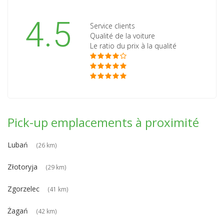
4.5
Service clients
Qualité de la voiture
Le ratio du prix à la qualité
Pick-up emplacements à proximité
Lubań
(26 km)
Złotoryja
(29 km)
Zgorzelec
(41 km)
Żagań
(42 km)