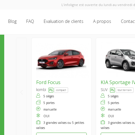
L'infoligne est ouverte du lundi au vendredi d
Blog
FAQ
Evaluation de clients
A propos
Contac
Ford
Focus
KIA
Sportage I
kombi
SUV
compact
tout terrain
5 sièges
5 sièges
5 portes
5 portes
manuelle
manuelle
OUI
OUI
3 grandes valises ou 5 petites
3 grandes valises ou
valises
valises