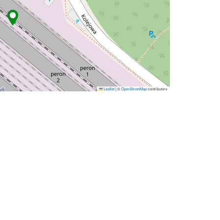
Leaflet
|
©
OpenStreetMap
contributors