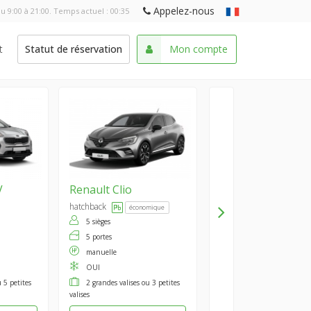
Appelez-nous
u 9:00 à 21:00. Temps actuel :
00:35
t
Statut de réservation
Mon compte
V
Renault
Clio
hatchback
économique
5 sièges
5 portes
manuelle
OUI
 5 petites
2 grandes valises ou 3 petites
valises