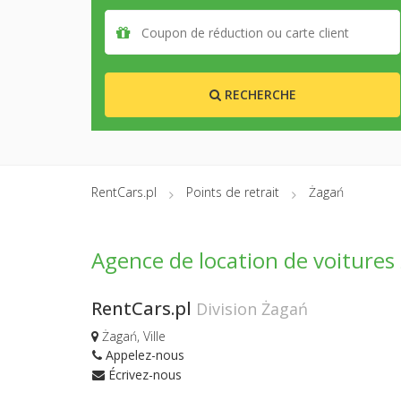
RECHERCHE
RentCars.pl
Points de retrait
Żagań
Agence de location de voitures
RentCars.pl
Division Żagań
Żagań, Ville
Appelez-nous
Écrivez-nous