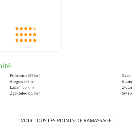
mité
Polkowice
(53 km)
Sulec
Głogów
(53 km)
Gubin
Lubań
(55 km)
Złoto
Zgorzelec
(55 km)
Świeb
VOIR TOUS LES POINTS DE RAMASSAGE