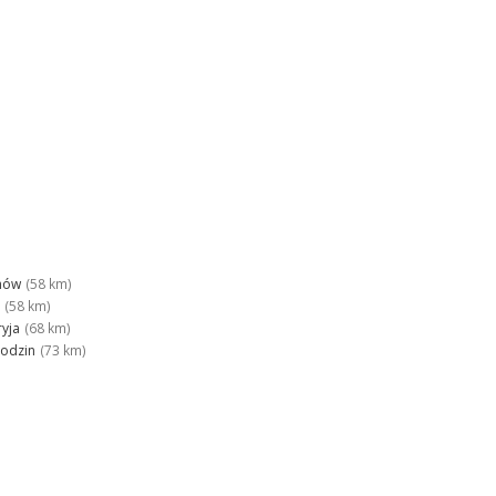
hów
(58 km)
(58 km)
ryja
(68 km)
odzin
(73 km)