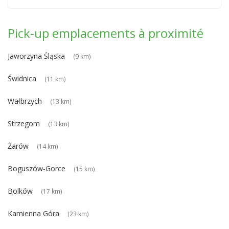
Pick-up emplacements à proximité
Jaworzyna Śląska
(9 km)
Świdnica
(11 km)
Wałbrzych
(13 km)
Strzegom
(13 km)
Żarów
(14 km)
Boguszów-Gorce
(15 km)
Bolków
(17 km)
Kamienna Góra
(23 km)