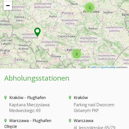
−
3
2
Leaflet
|
©
OpenStreetMap
contributors
Abholungsstationen
Kraków - Flughafen
Kraków
Kapitana Mieczysława
Parking nad Dworcem
Medweckiego 49
Głównym PKP
Warszawa - Flughafen
Warszawa
Okęcie
Al. Jerozolimskie 65/79