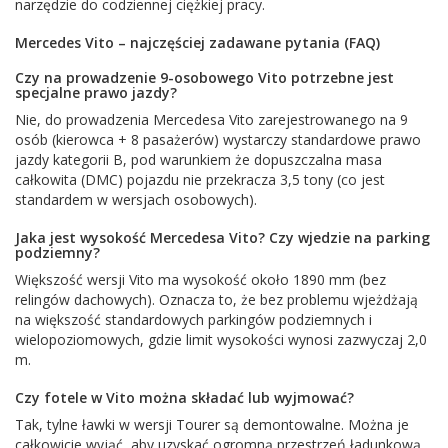
narzędzie do codziennej ciężkiej pracy.
Mercedes Vito – najczęściej zadawane pytania (FAQ)
Czy na prowadzenie 9-osobowego Vito potrzebne jest
specjalne prawo jazdy?
Nie, do prowadzenia Mercedesa Vito zarejestrowanego na 9
osób (kierowca + 8 pasażerów) wystarczy standardowe prawo
jazdy kategorii B, pod warunkiem że dopuszczalna masa
całkowita (DMC) pojazdu nie przekracza 3,5 tony (co jest
standardem w wersjach osobowych).
Jaka jest wysokość Mercedesa Vito? Czy wjedzie na parking
podziemny?
Większość wersji Vito ma wysokość około 1890 mm (bez
relingów dachowych). Oznacza to, że bez problemu wjeżdżają
na większość standardowych parkingów podziemnych i
wielopoziomowych, gdzie limit wysokości wynosi zazwyczaj 2,0
m.
Czy fotele w Vito można składać lub wyjmować?
Tak, tylne ławki w wersji Tourer są demontowalne. Można je
całkowicie wyjąć, aby uzyskać ogromną przestrzeń ładunkową,