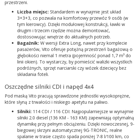
przestrzeni.
Liczba miejsc:
Standardem w wynajmie jest układ
3+3+3, co pozwala na komfortowy przewóz 9 osób (w
tym kierowcy). Dzięki modułowej konstrukcji, ławki w
drugim i trzecim rzędzie można demontować,
dostosowując wnętrze do aktualnych potrzeb.
Bagażnik:
W wersji Extra Long, nawet przy komplecie
pasażerów, Vito oferuje potężną przestrzeń bagażową o
głębokości niemal 1 metra (pojemność ponad 1,7 m³ do
linii okien). To wystarczy, by pomieścić walizki wszystkich
podróżnych, sprzęt narciarski czy wózek dziecięcy bez
składania foteli.
Oszczędne silniki CDI i napęd 4x4
Pod maską Vito pracują sprawdzone jednostki wysokoprężne,
które słyną z trwałości i niskiego apetytu na paliwo.
Silniki:
114 CDI / 116 CDI: Najpopularniejsze w wynajmie
silniki 2.0 diesel (136 KM - 163 KM) zapewniają optymalną
dynamikę przy pełnym obciążeniu. Dzięki nowoczesnej, 9-
biegowej skrzyni automatycznej 9G-TRONIC, realne
spalanie w trasie często spada poniżej 7-8 l/100 km, co