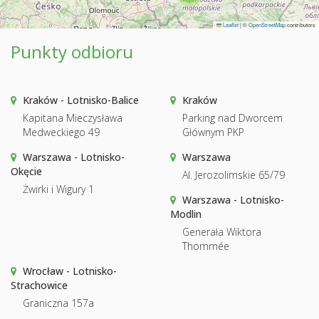
Leaflet
|
©
OpenStreetMap
contributors
Punkty odbioru
Kraków - Lotnisko-Balice
Kraków
Kapitana Mieczysława
Parking nad Dworcem
Medweckiego 49
Głównym PKP
Warszawa - Lotnisko-
Warszawa
Okęcie
Al. Jerozolimskie 65/79
Żwirki i Wigury 1
Warszawa - Lotnisko-
Modlin
Generała Wiktora
Thommée
Wrocław - Lotnisko-
Strachowice
Graniczna 157a