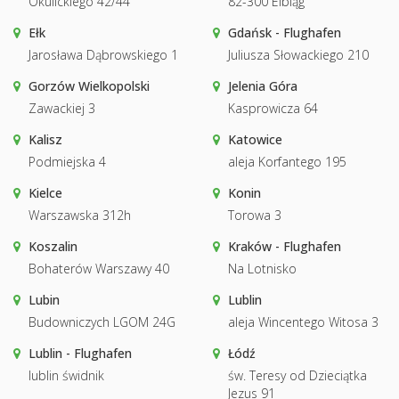
Okulickiego 42/44
82-300 Elbląg
Ełk
Gdańsk - Flughafen
Jarosława Dąbrowskiego 1
Juliusza Słowackiego 210
Gorzów Wielkopolski
Jelenia Góra
Zawackiej 3
Kasprowicza 64
Kalisz
Katowice
Podmiejska 4
aleja Korfantego 195
Kielce
Konin
Warszawska 312h
Torowa 3
Koszalin
Kraków - Flughafen
Bohaterów Warszawy 40
Na Lotnisko
Lubin
Lublin
Budowniczych LGOM 24G
aleja Wincentego Witosa 3
Lublin - Flughafen
Łódź
lublin świdnik
św. Teresy od Dzieciątka
Jezus 91