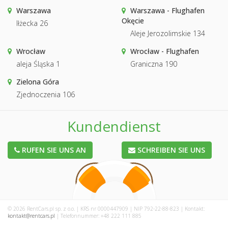
Warszawa
Warszawa - Flughafen
Okęcie
Iłżecka 26
Aleje Jerozolimskie 134
Wrocław
Wrocław - Flughafen
aleja Śląska 1
Graniczna 190
Zielona Góra
Zjednoczenia 106
Kundendienst
RUFEN SIE UNS AN
SCHREIBEN SIE UNS
© 2026 RentCars.pl sp. z o.o. | KRS nr 0000447909 | NIP 792-22-88-823 | Kontakt:
kontakt@rentcars.pl
| Telefonnummer: +48 222 111 885