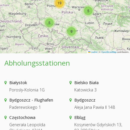
19
5
5
9
Leaflet
|
©
OpenStreetMap
contributors
Abholungsstationen
Białystok
Bielsko Biała
Porosły-Kolonia 1G
Katowicka 3
Bydgoszcz - Flughafen
Bydgoszcz
Paderewskiego 1
Aleja Jana Pawła II 148
Częstochowa
Elbląg
Generała Leopolda
Kosynierów Gdyńskich 13,