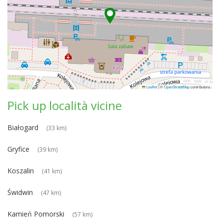
Leaflet
|
©
OpenStreetMap
contributors
Pick up località vicine
Białogard
(33 km)
Gryfice
(39 km)
Koszalin
(41 km)
Świdwin
(47 km)
Kamień Pomorski
(57 km)