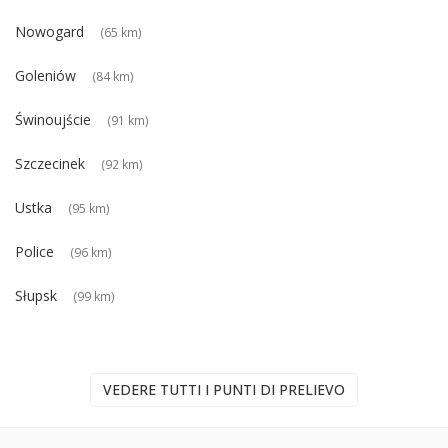
Nowogard
(65 km)
Goleniów
(84 km)
Świnoujście
(91 km)
Szczecinek
(92 km)
Ustka
(95 km)
Police
(96 km)
Słupsk
(99 km)
VEDERE TUTTI I PUNTI DI PRELIEVO