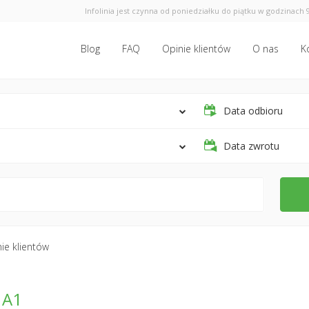
Infolinia jest czynna od poniedziałku do piątku w godzinach 9
Blog
FAQ
Opinie klientów
O nas
K
Data odbioru
Data zwrotu
ie klientów
 A1