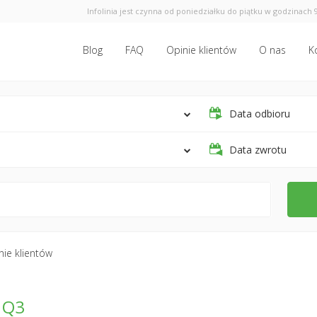
Infolinia jest czynna od poniedziałku do piątku w godzinach 9
Blog
FAQ
Opinie klientów
O nas
K
Data odbioru
Data zwrotu
nie klientów
 Q3