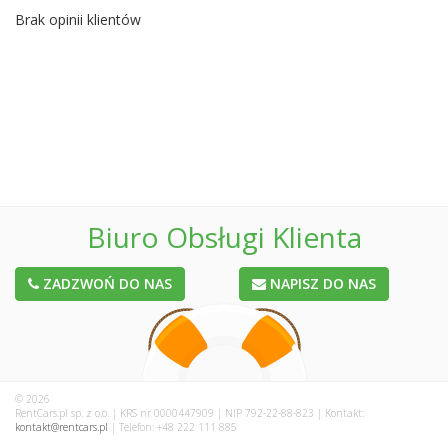
Brak opinii klientów
Biuro Obsługi Klienta
ZADZWOŃ DO NAS
NAPISZ DO NAS
© 2026
RentCars.pl sp. z o.o. | KRS nr 0000447909 | NIP 792-22-88-823 | Kontakt:
kontakt@rentcars.pl
| Telefon: +48 222 111 885