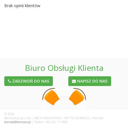
Brak opinii klientów
Biuro Obsługi Klienta
ZADZWOŃ DO NAS
NAPISZ DO NAS
© 2026
RentCars.pl sp. z o.o. | KRS nr 0000447909 | NIP 792-22-88-823 | Kontakt:
kontakt@rentcars.pl
| Telefon: +48 222 111 885