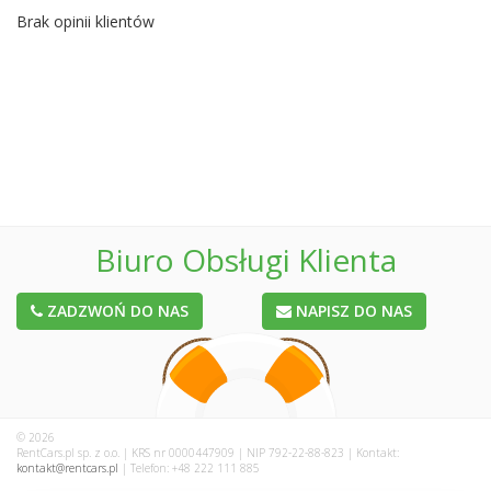
Brak opinii klientów
Biuro Obsługi Klienta
ZADZWOŃ DO NAS
NAPISZ DO NAS
© 2026
RentCars.pl sp. z o.o. | KRS nr 0000447909 | NIP 792-22-88-823 | Kontakt:
kontakt@rentcars.pl
| Telefon: +48 222 111 885