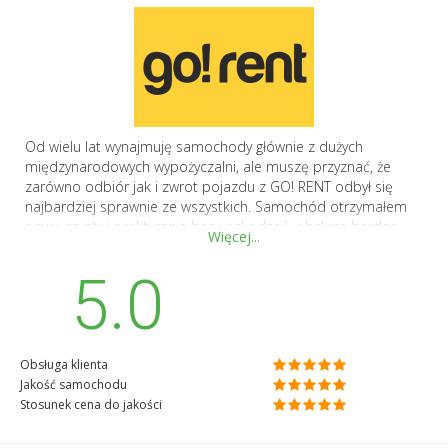
Od wielu lat wynajmuję samochody głównie z dużych
międzynarodowych wypożyczalni, ale muszę przyznać, że
zarówno odbiór jak i zwrot pojazdu z GO! RENT odbył się
najbardziej sprawnie ze wszystkich. Samochód otrzymałem
nowy, czysty i praktycznie bez uszkodzeń, obsługa bardzo
Więcej...
profesjonalna i przyjazna, a do tego wyjątkowo konkurencyjna
cena za tę klasę pojazdu. Polecam
5.0
Obsługa klienta
Jakość samochodu
Stosunek cena do jakości