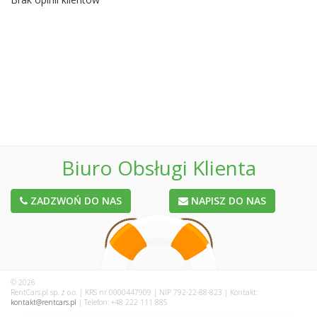
Biuro Obsługi Klienta
ZADZWOŃ DO NAS
NAPISZ DO NAS
© 2026
RentCars.pl sp. z o.o. | KRS nr 0000447909 | NIP 792-22-88-823 | Kontakt:
kontakt@rentcars.pl
| Telefon: +48 222 111 885