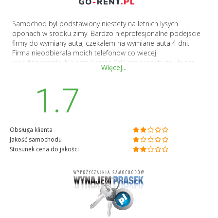
Samochod byl podstawiony niestety na letnich lysych
oponach w srodku zimy. Bardzo nieprofesjonalne podejscie
firmy do wymiany auta, czekalem na wymiane auta 4 dni.
Firma nieodbierala moich telefonow co wiecej
nieoddzwaniala. Na sam koniec 0zl kompensaty za klopot,
Więcej...
dostalem malutki zwrot z tytuly ze drugie auto bylo o klase
pizza. To nie byla wina firmy rentcars.pl ale firmy Go-rent.pl
1.7
ktora udestepniala aura.
Obsługa klienta
Jakość samochodu
Stosunek cena do jakości