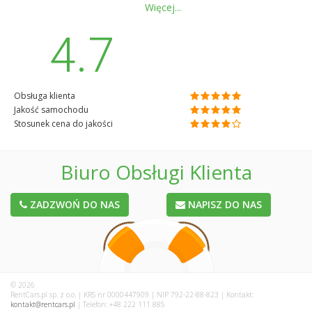
na pierwszym miejscu. Dziękuję.
Więcej...
4.7
Obsługa klienta
Jakość samochodu
Stosunek cena do jakości
Biuro Obsługi Klienta
ZADZWOŃ DO NAS
NAPISZ DO NAS
© 2026
RentCars.pl sp. z o.o. | KRS nr 0000447909 | NIP 792-22-88-823 | Kontakt:
kontakt@rentcars.pl
| Telefon: +48 222 111 885