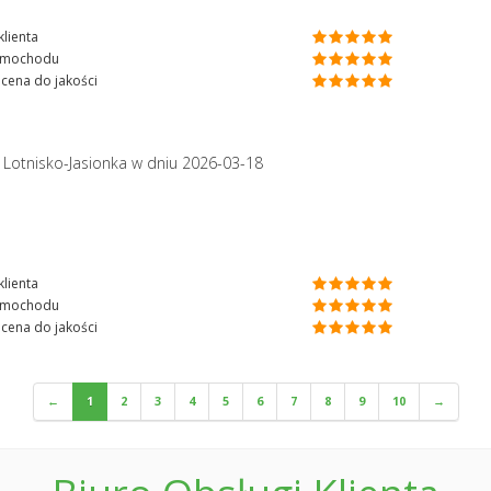
lienta
amochodu
cena do jakości
 Lotnisko-Jasionka
w dniu 2026-03-18
lienta
amochodu
cena do jakości
←
1
2
3
4
5
6
7
8
9
10
→