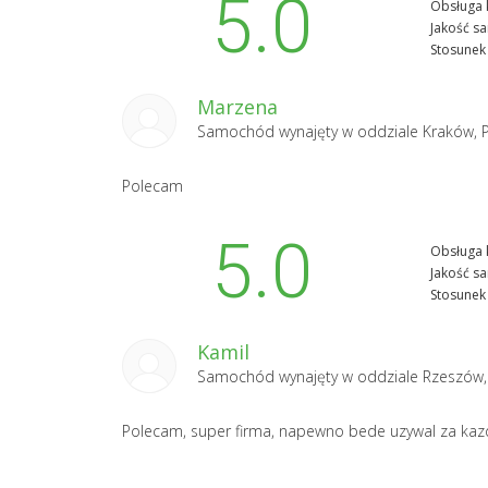
5.0
Obsługa k
Jakość s
Stosunek 
Marzena
Samochód wynajęty w oddziale
Kraków, 
Polecam
5.0
Obsługa k
Jakość s
Stosunek 
Kamil
Samochód wynajęty w oddziale
Rzeszów,
Polecam, super firma, napewno bede uzywal za ka