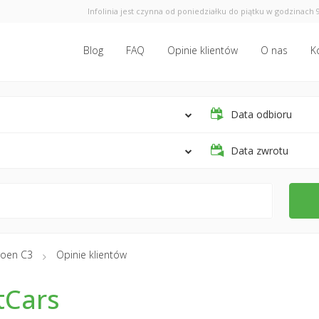
Infolinia jest czynna od poniedziałku do piątku w godzinach 9
Blog
FAQ
Opinie klientów
O nas
K
Data odbioru
Data zwrotu
roen C3
Opinie klientów
tCars