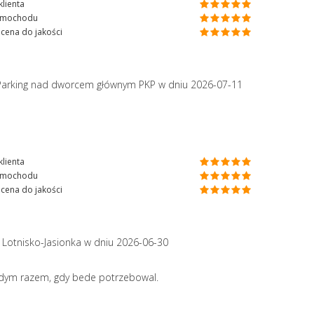
lienta
amochodu
cena do jakości
Parking nad dworcem głównym PKP
w dniu 2026-07-11
lienta
amochodu
cena do jakości
 Lotnisko-Jasionka
w dniu 2026-06-30
zdym razem, gdy bede potrzebowal.