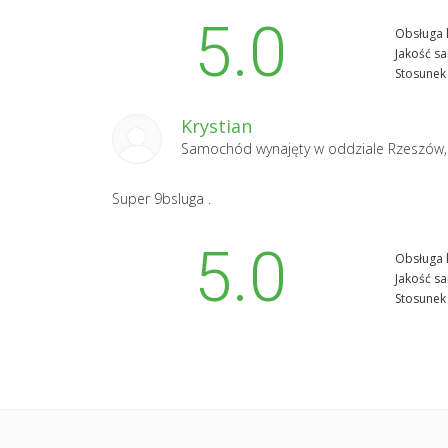
5.0
Obsługa k
Jakość s
Stosunek 
Krystian
Samochód wynajęty w oddziale
Rzeszów,
Super 9bsluga .
5.0
Obsługa k
Jakość s
Stosunek 