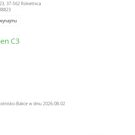
23, 37-562 Rokietnica
88823
 wynajmu
oen C3
Lotnisko-Balice
w dniu 2026-08-02