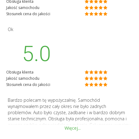
Obsługa klienta
Jakość samochodu
Stosunek cena do jakości
Ok
5.0
Obsługa klienta
Jakość samochodu
Stosunek cena do jakości
Bardzo polecam tę wypożyczalnię. Samochód
wynajmowałem przez cały okres nie było żadnych
problemów. Auto było czyste, zadbane i w bardzo dobrym
stanie technicznym. Obsługa była profesjonalna, pomocna i
zawsze szybko odpowiadała na pytania. Cały proces wynajmu
Więcej...
i zwrotu przebiegł sprawnie i bez komplikacji. Jestem bardzo
zadowolony i na pewno skorzystam ponownie w przyszłości.