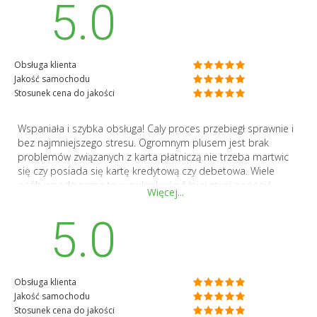
5.0
Dziękuję za świetną obsługę!
Obsługa klienta
Jakość samochodu
Stosunek cena do jakości
Wspaniała i szybka obsługa! Caly proces przebiegł sprawnie i
bez najmniejszego stresu. Ogromnym plusem jest brak
problemów związanych z karta płatniczą nie trzeba martwic
się czy posiada się kartę kredytową czy debetowa. Wiele
osób wpada przez to w pułapkę i później musi ponosić
Więcej...
dodatkowe nieoczekiwane koszta typu płacenia
ubezpieczenia całkowitego (sami kilkakrotnie byliśmy ofiarami
5.0
takich kosztów) Tutaj wszystko było jasne i przejrzyste-bez
depozytu i bez żadnych ukrytych opłat. Samochód w
świetnym stanie, komfortowy ! Jesteśmy bardzo zadowoleni z
całej usługi i z pewnością skorzystamy ponownie przy kolejnej
Obsługa klienta
podróży! Gorąco polecamy!
Jakość samochodu
Stosunek cena do jakości