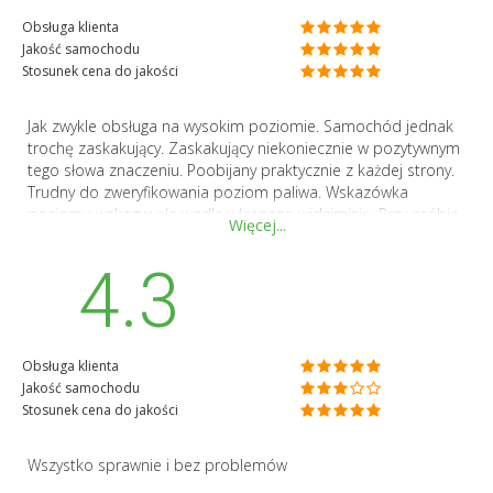
Obsługa klienta
Jakość samochodu
Stosunek cena do jakości
Jak zwykle obsługa na wysokim poziomie. Samochód jednak
trochę zaskakujący. Zaskakujący niekoniecznie w pozytywnym
tego słowa znaczeniu. Poobijany praktycznie z każdej strony.
Trudny do zweryfikowania poziom paliwa. Wskazówka
poziomu wskazywała wedle własnego widzimisię. Przy próbie
Więcej...
kontaktu z firmą (właścicielem pojazdu) dodzwoniłem się do...
taksówkarza. Podejrzewam, że ten pojazd oprócz wynajmu
4.3
krótkoterminowego jeździ lub jeździł jako taksówka. Może na
to wskazywać fakt, że samochód to Toyota Corolla z
napędem hybrydowym, a oprócz tego zamontowana była
instalacja LPG. Jak na samochód w wypożyczalni przebieg
Obsługa klienta
bliski 115 tyś km to dość sporo... jeśli nie jest lub był
Jakość samochodu
taksówką. Bardzo oszczędnie wyszedł wynajem przez to
Stosunek cena do jakości
kombo paliwowe, ale zeszło mi trochę, żeby zweryfikować
poziomy paliwa w baku.
Wszystko sprawnie i bez problemów