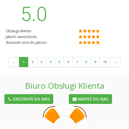
5.0
Obsługa klienta
Jakość samochodu
Stosunek cena do jakości
←
1
2
3
4
5
6
7
8
9
10
→
Biuro Obsługi Klienta
ZADZWOŃ DO NAS
NAPISZ DO NAS