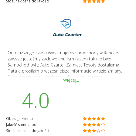
Stosunek cena do jakości
Od dłuższego czasu wynajmujemy samochody w Rencars i
zawsze jesteśmy zadowoleni. Tym razem tak nie było.
Samochod byl z Auto Czarter Zamiast Toyoty dostaliśmy
Fiata a prosilam o wczesniejsza informacje w razie zmiany.
Zima w pełni brak skrobaczki . Myślę że już tam nie
Więcej...
wypożyczę. Ogólnie nie byliśmy zadowoleni.
4.0
Obsługa klienta
Jakość samochodu
Stosunek cena do jakości