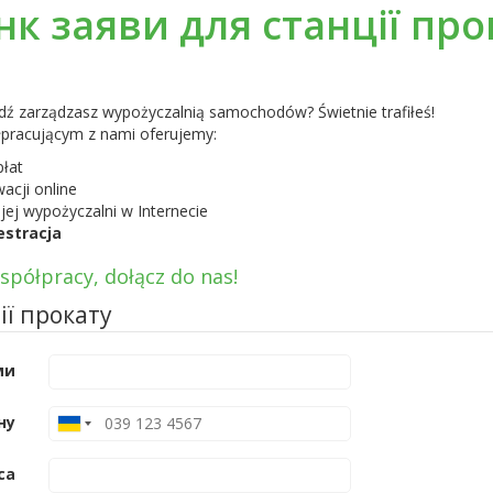
нк заяви для станції про
ądź zarządzasz wypożyczalnią samochodów? Świetnie trafiłeś!
pracującym z nami oferujemy:
płat
acji online
j wypożyczalni w Internecie
stracja
półpracy, dołącz do nas!
ії прокату
ми
ну
са