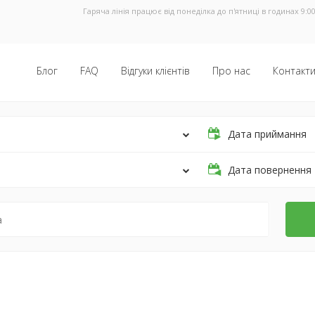
Гаряча лінія працює від понеділка до п'ятниці в годинах 9:00
Блог
FAQ
Відгуки клієнтів
Про нас
Контакт
Дата приймання
Дата повернення