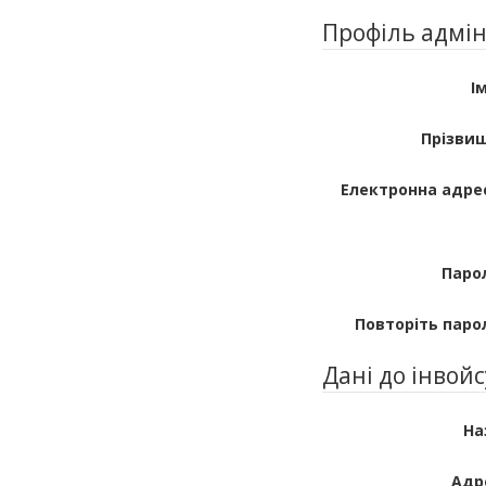
Профіль адмін
Ім
Прізви
Електронна адре
Паро
Повторіть паро
Дані до інвойс
На
Адр