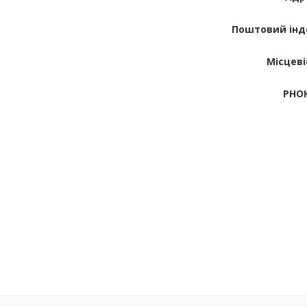
Поштовий інд
Місцеві
РНО