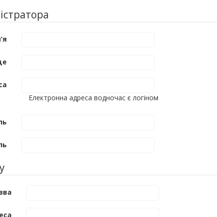
істратора
’я
ще
са
Електронна адреса водночас є логіном
ль
ль
у
зва
еса