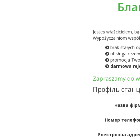
Бла
Jesteś właścicielem, b
Wypożyczalniom współ
brak stałych o
obsługa rezerw
promocja Twoje
darmowa reje
Zapraszamy do ws
Профіль станц
Назва фір
Номер телефо
Електронна адре