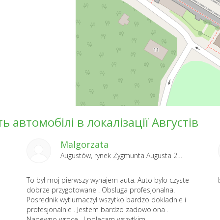
ь автомобілі в локалізації Августів
Malgorzata
Augustów, rynek Zygmunta Augusta 2025-09-01
To byl moj pierwszy wynajem auta. Auto bylo czyste
dobrze przygotowane . Obsluga profesjonalna.
Posrednik wytlumaczyl wszytko bardzo dokladnie i
profesjonalnie . Jestem bardzo zadowolona .
Napewno wroce . I polecam wszytkim .