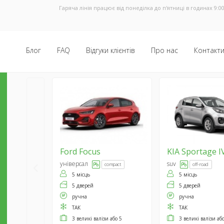
Гаряча лінія працює від понеділка до п'ятниці в годинах 9:00
Блог
FAQ
Відгуки клієнтів
Про нас
Контакт
Ford
Focus
KIA
Sportage I
універсал
suv
compact
off-road
5 місць
5 місць
5 дверей
5 дверей
ручна
ручна
ТАК
ТАК
3 великі валізи або 5
3 великі валізи аб