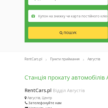
ПОШУК
RentCars.pl
Пункти приймання
Августів
Станція прокату автомобілів 
RentCars.pl
Відділ Августів
Августів, Центр
Зателефонуйте нам