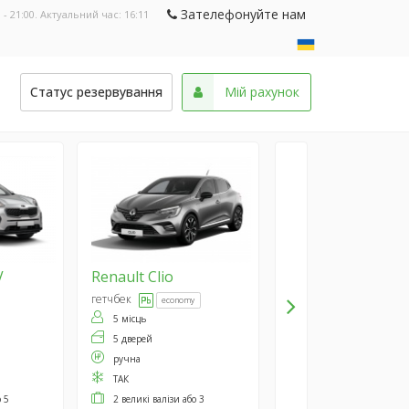
Зателефонуйте нам
 - 21:00. Актуальний час:
16:11
и
Статус резервування
Мій рахунок
V
Renault
Clio
гетчбек
economy
5 місць
5 дверей
ручна
ТАК
о 5
2 великі валізи або 3