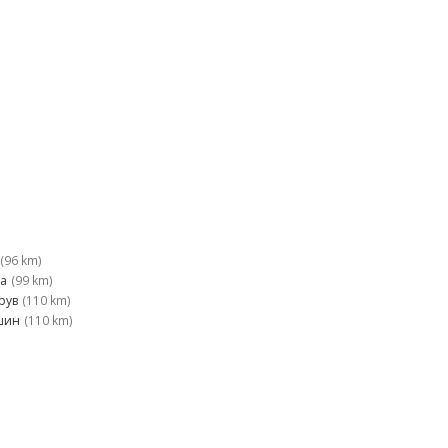
(96 km)
а
(99 km)
рув
(110 km)
шин
(110 km)