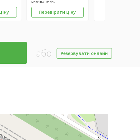
маленькі валізи
ціну
Перевірити ціну
або
Резервувати онлайн