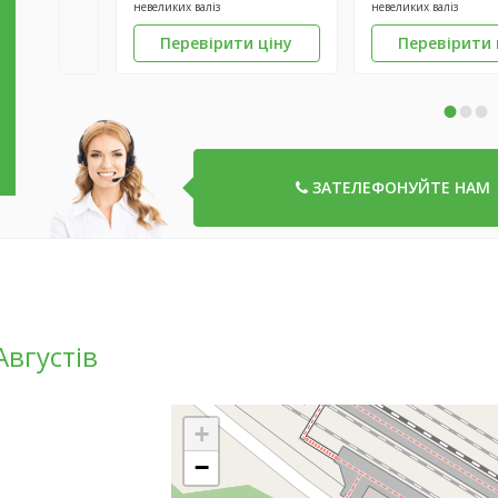
невеликих валіз
невеликих валіз
Перевірити ціну
Перевірити 
•
•
•
ЗАТЕЛЕФОНУЙТЕ НАМ
Августів
+
−