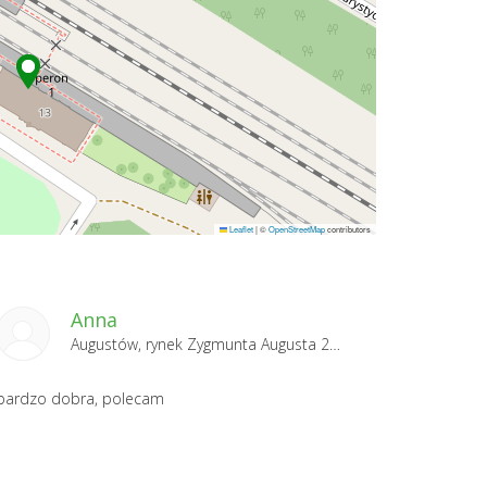
Leaflet
|
©
OpenStreetMap
contributors
Anna
Augustów, rynek Zygmunta Augusta 2025-08-30
bardzo dobra, polecam